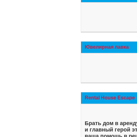
Ювелирная лавка
Rental House Escape
Брать дом в аренд
и главный герой э
ваша помощь в ре