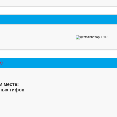
к)
м месте!
ных гифок