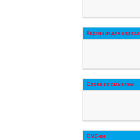
Картинки для взросл
Слова со смыслом
СМС-ки