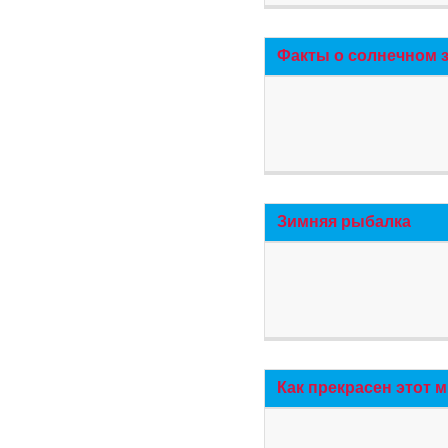
Факты о солнечном 
Зимняя рыбалка
Как прекрасен этот 