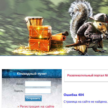
Командный пункт
Развлекательный портал Nif
Логин:
Пароль:
Ошибка 404
Страница на сайте не найдена.
Регистрация на сайте