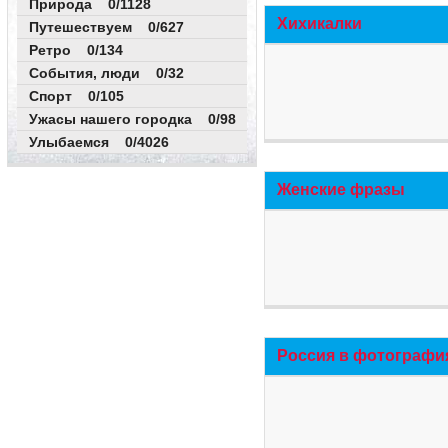
Природа 0/1128
Хихикалки
Путешествуем 0/627
Ретро 0/134
События, люди 0/32
Спорт 0/105
Ужасы нашего городка 0/98
Улыбаемся 0/4026
Женские фразы
Россия в фотографи