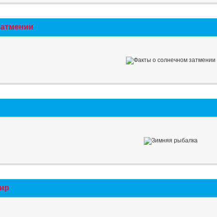
затмении
мир