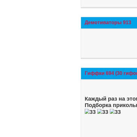
Демотиваторы 913
Гиффки 694 (30 гифо
Каждый раз на это
Подборка приколь