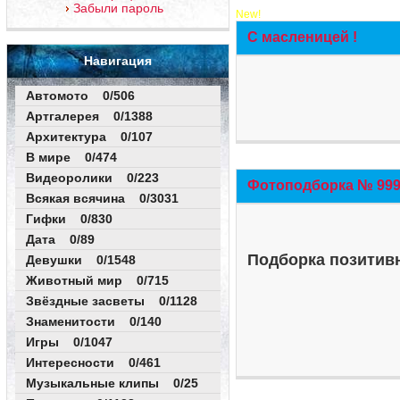
Забыли пароль
New!
С масленицей !
Навигация
Автомото 0/506
Артгалерея 0/1388
Архитектура 0/107
В мире 0/474
Видеоролики 0/223
Фотоподборка № 999 
Всякая всячина 0/3031
Гифки 0/830
Дата 0/89
Подборка позитивн
Девушки 0/1548
Животный мир 0/715
Звёздные засветы 0/1128
Знаменитости 0/140
Игры 0/1047
Интересности 0/461
Музыкальные клипы 0/25