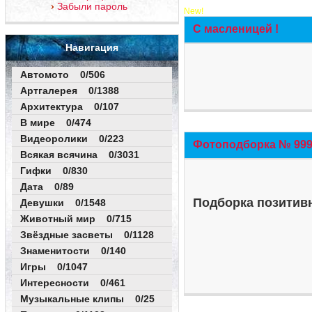
Забыли пароль
New!
С масленицей !
Навигация
Автомото 0/506
Артгалерея 0/1388
Архитектура 0/107
В мире 0/474
Видеоролики 0/223
Фотоподборка № 999 
Всякая всячина 0/3031
Гифки 0/830
Дата 0/89
Подборка позитивн
Девушки 0/1548
Животный мир 0/715
Звёздные засветы 0/1128
Знаменитости 0/140
Игры 0/1047
Интересности 0/461
Музыкальные клипы 0/25