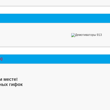
к)
м месте!
ных гифок