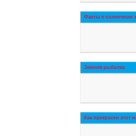
Факты о солнечном 
Зимняя рыбалка
Как прекрасен этот 