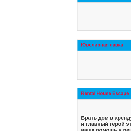
Ювелирная лавка
Rental House Escape
Брать дом в аренд
и главный герой э
ваша помощь в ре