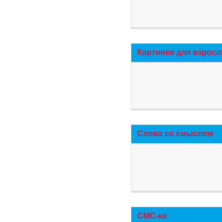
Картинки для взросл
Слова со смыслом
СМС-ки