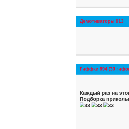
Демотиваторы 913
Гиффки 694 (30 гифо
Каждый раз на это
Подборка приколь