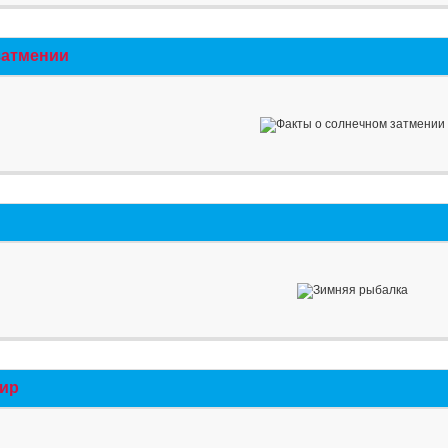
затмении
мир