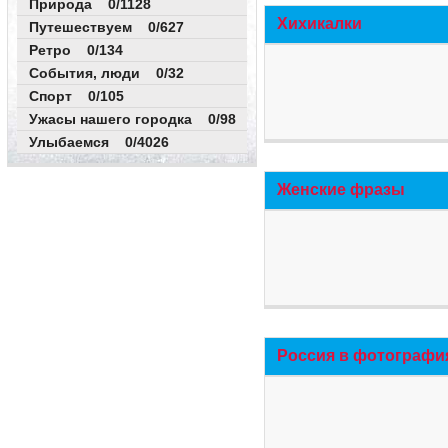
Природа 0/1128
Хихикалки
Путешествуем 0/627
Ретро 0/134
События, люди 0/32
Спорт 0/105
Ужасы нашего городка 0/98
Улыбаемся 0/4026
Женские фразы
Россия в фотографи