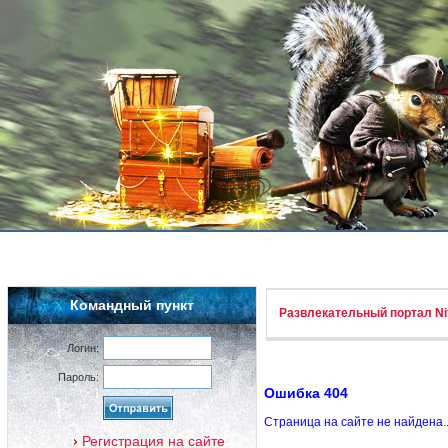
Командный пункт
Развлекательный портал Nif
Логин:
Пароль:
Ошибка 404
Страница на сайте не найдена.
Регистрация на сайте