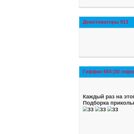
Демотиваторы 913
Гиффки 694 (30 гифо
Каждый раз на это
Подборка приколь