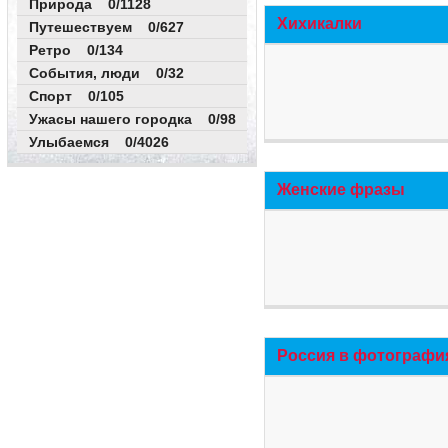
Природа 0/1128
Хихикалки
Путешествуем 0/627
Ретро 0/134
События, люди 0/32
Спорт 0/105
Ужасы нашего городка 0/98
Улыбаемся 0/4026
Женские фразы
Россия в фотографи