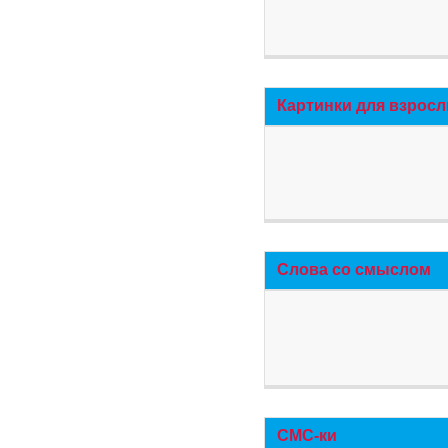
Картинки для взросл
Слова со смыслом
СМС-ки