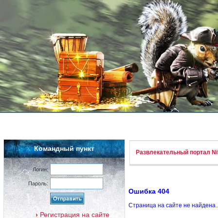
Командный пункт
Развлекательный портал Nif
Логин:
Пароль:
Ошибка 404
Страница на сайте не найдена.
Регистрация на сайте