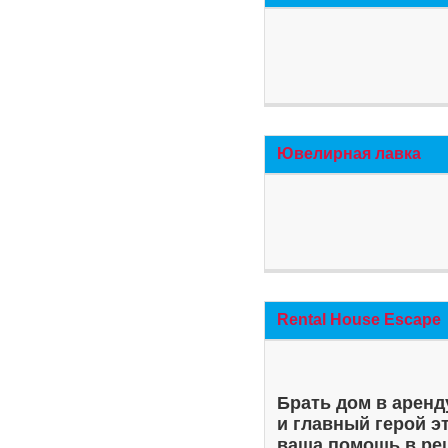
Ювелирная лавка
Rental House Escape
Брать дом в аренд
и главный герой э
ваша помощь в ре