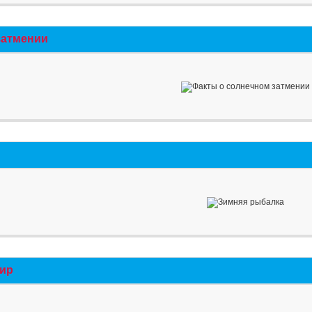
затмении
мир