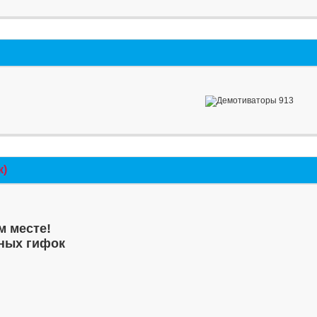
к)
м месте!
ных гифок