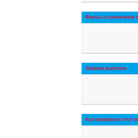
Факты о солнечном 
Зимняя рыбалка
Как прекрасен этот 