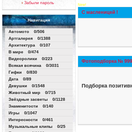
Забыли пароль
New!
С масленицей !
Навигация
Автомото 0/506
Артгалерея 0/1388
Архитектура 0/107
В мире 0/474
Видеоролики 0/223
Фотоподборка № 999 
Всякая всячина 0/3031
Гифки 0/830
Дата 0/89
Подборка позитивн
Девушки 0/1548
Животный мир 0/715
Звёздные засветы 0/1128
Знаменитости 0/140
Игры 0/1047
Интересности 0/461
Музыкальные клипы 0/25