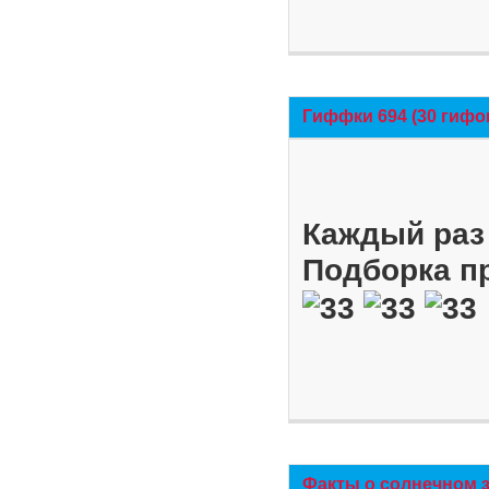
Гиффки 694 (30 гифо
Каждый раз 
Подборка п
Факты о солнечном 