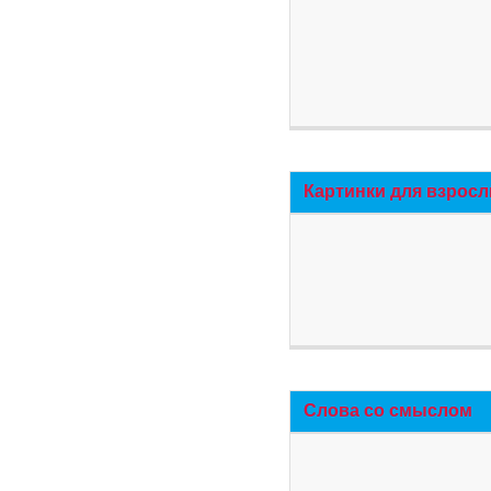
Картинки для взросл
Слова со смыслом