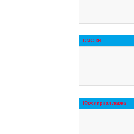
СМС-ки
Ювелирная лавка