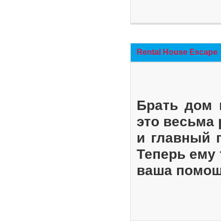
Rental House Escape
Брать дом 
это весьма
и главный 
Теперь ему 
ваша помощ