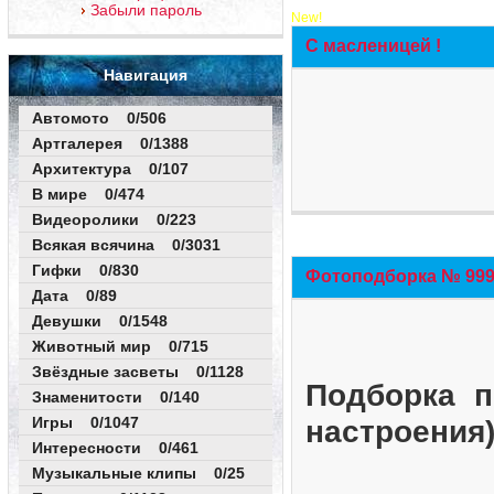
Забыли пароль
New!
С масленицей !
Навигация
Автомото 0/506
Артгалерея 0/1388
Архитектура 0/107
В мире 0/474
Видеоролики 0/223
Всякая всячина 0/3031
Гифки 0/830
Фотоподборка № 999 
Дата 0/89
Девушки 0/1548
Животный мир 0/715
Звёздные засветы 0/1128
Подборка п
Знаменитости 0/140
Игры 0/1047
настроения
Интересности 0/461
Музыкальные клипы 0/25