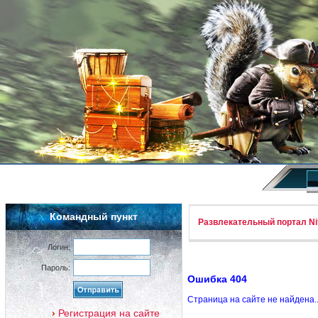
Командный пункт
Развлекательный портал Nif
Логин:
Пароль:
Ошибка 404
Страница на сайте не найдена.
Регистрация на сайте