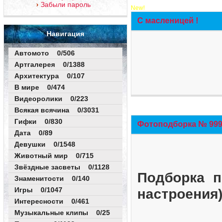
Забыли пароль
New!
С масленицей !
Навигация
Автомото 0/506
Артгалерея 0/1388
Архитектура 0/107
В мире 0/474
Видеоролики 0/223
Всякая всячина 0/3031
Гифки 0/830
Фотоподборка № 999 
Дата 0/89
Девушки 0/1548
Животный мир 0/715
Звёздные засветы 0/1128
Подборка п
Знаменитости 0/140
Игры 0/1047
настроения
Интересности 0/461
Музыкальные клипы 0/25