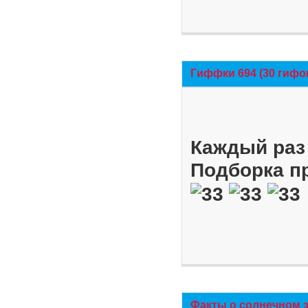
Гиффки 694 (30 гифо
Каждый раз 
Подборка п
Факты о солнечном 