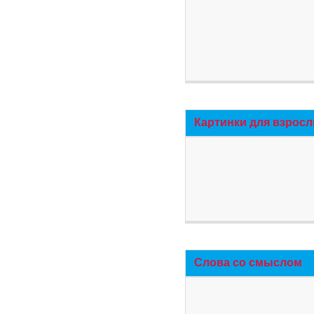
Картинки для взросл
Слова со смыслом