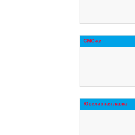
СМС-ки
Ювелирная лавка