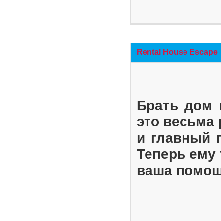
Rental House Escape
Брать дом 
это весьма
и главный 
Теперь ему 
ваша помощ