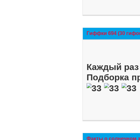
Гиффки 694 (30 гифо
Каждый раз 
Подборка п
Факты о солнечном 