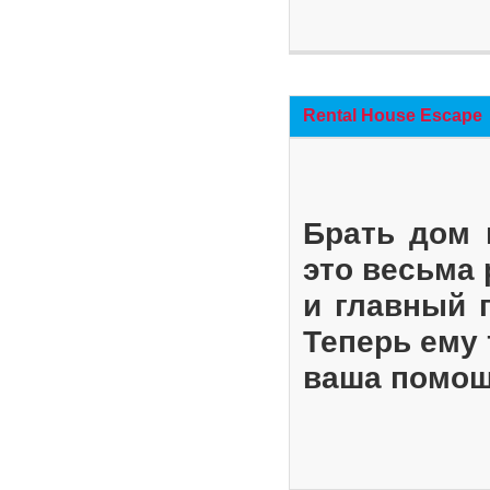
Rental House Escape
Брать дом 
это весьма
и главный 
Теперь ему 
ваша помощ