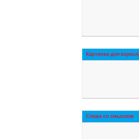
Картинки для взросл
Слова со смыслом