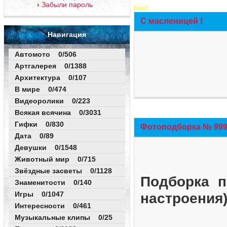
Забыли пароль
New!
С масленицей !
Навигация
Автомото 0/506
Артгалерея 0/1388
Архитектура 0/107
В мире 0/474
Видеоролики 0/223
Всякая всячина 0/3031
Гифки 0/830
Фотоподборка № 999 
Дата 0/89
Девушки 0/1548
Животный мир 0/715
Звёздные засветы 0/1128
Подборка п
Знаменитости 0/140
Игры 0/1047
настроения
Интересности 0/461
Музыкальные клипы 0/25