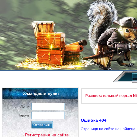
Командный пункт
Развлекательный портал Nif
Логин:
Пароль:
Ошибка 404
Страница на сайте не найдена.
Регистрация на сайте