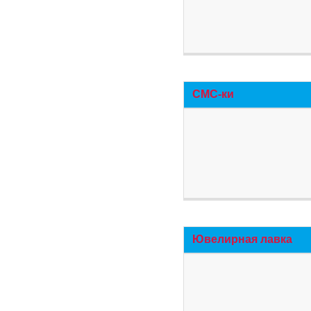
СМС-ки
Ювелирная лавка