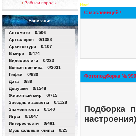
Забыли пароль
New!
С масленицей !
Навигация
Автомото 0/506
Артгалерея 0/1388
Архитектура 0/107
В мире 0/474
Видеоролики 0/223
Всякая всячина 0/3031
Гифки 0/830
Фотоподборка № 999 
Дата 0/89
Девушки 0/1548
Животный мир 0/715
Звёздные засветы 0/1128
Подборка п
Знаменитости 0/140
Игры 0/1047
настроения
Интересности 0/461
Музыкальные клипы 0/25