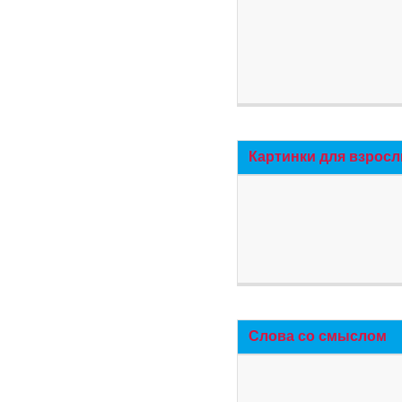
Картинки для взросл
Слова со смыслом