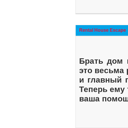
Rental House Escape
Брать дом 
это весьма
и главный 
Теперь ему 
ваша помощ