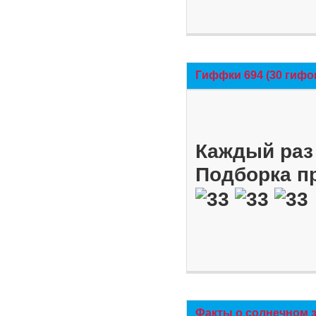
Гиффки 694 (30 гифо
Каждый раз 
Подборка п
Факты о солнечном 