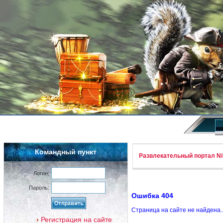
Командный пункт
Развлекательный портал Nif
Логин:
Пароль:
Ошибка 404
Страница на сайте не найдена.
Регистрация на сайте