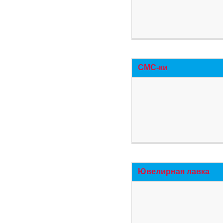
СМС-ки
Ювелирная лавка