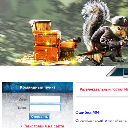
Командный пункт
Развлекательный портал Nif
Логин:
Пароль:
Ошибка 404
Страница на сайте не найдена.
Регистрация на сайте