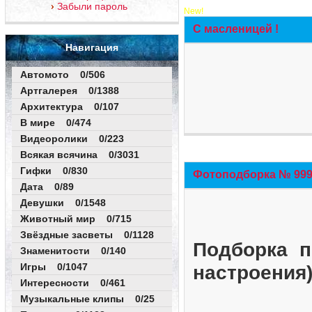
Забыли пароль
New!
С масленицей !
Навигация
Автомото 0/506
Артгалерея 0/1388
Архитектура 0/107
В мире 0/474
Видеоролики 0/223
Всякая всячина 0/3031
Гифки 0/830
Фотоподборка № 999 
Дата 0/89
Девушки 0/1548
Животный мир 0/715
Звёздные засветы 0/1128
Подборка п
Знаменитости 0/140
Игры 0/1047
настроения
Интересности 0/461
Музыкальные клипы 0/25