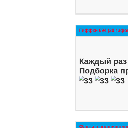
Гиффки 694 (30 гифо
Каждый раз 
Подборка п
Факты о солнечном 