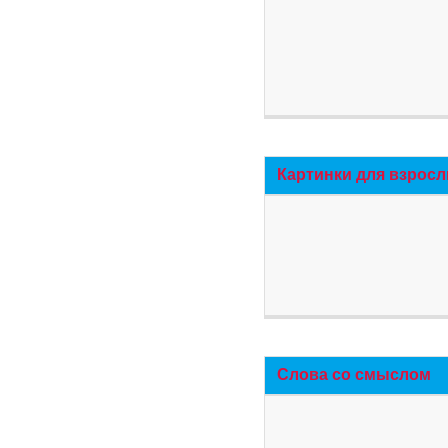
Картинки для взросл
Слова со смыслом