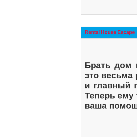
Rental House Escape
Брать дом 
это весьма
и главный 
Теперь ему 
ваша помощ