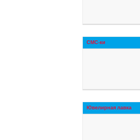
СМС-ки
Ювелирная лавка