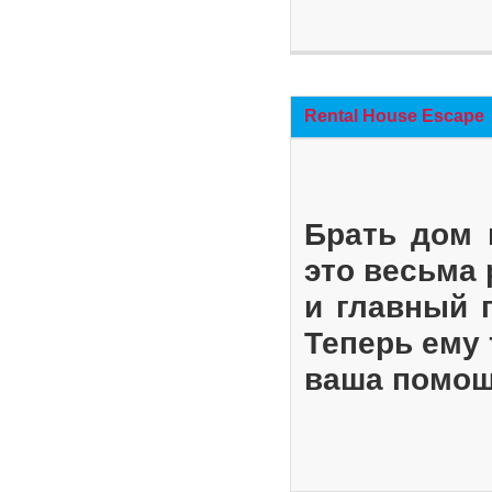
Rental House Escape
Брать дом 
это весьма
и главный 
Теперь ему 
ваша помощ