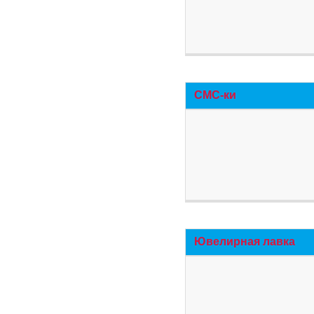
СМС-ки
Ювелирная лавка