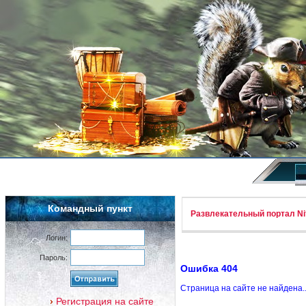
Командный пункт
Развлекательный портал Nif
Логин:
Пароль:
Ошибка 404
Страница на сайте не найдена.
Регистрация на сайте