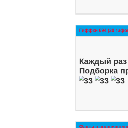
Гиффки 694 (30 гифо
Каждый раз 
Подборка п
Факты о солнечном 