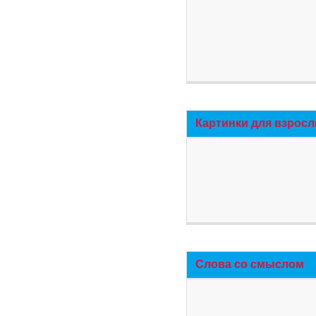
Картинки для взросл
Слова со смыслом