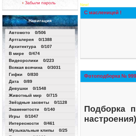
Забыли пароль
New!
С масленицей !
Навигация
Автомото 0/506
Артгалерея 0/1388
Архитектура 0/107
В мире 0/474
Видеоролики 0/223
Всякая всячина 0/3031
Гифки 0/830
Фотоподборка № 999 
Дата 0/89
Девушки 0/1548
Животный мир 0/715
Звёздные засветы 0/1128
Подборка п
Знаменитости 0/140
Игры 0/1047
настроения
Интересности 0/461
Музыкальные клипы 0/25