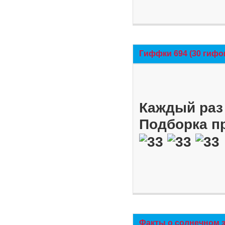
Гиффки 694 (30 гифо
Каждый раз 
Подборка п
Факты о солнечном 