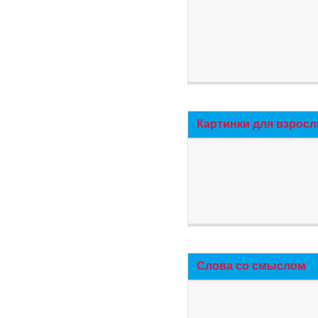
Картинки для взросл
Слова со смыслом