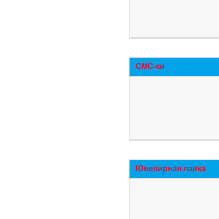
СМС-ки
Ювелирная лавка