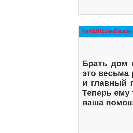
Rental House Escape
Брать дом 
это весьма
и главный 
Теперь ему 
ваша помощ