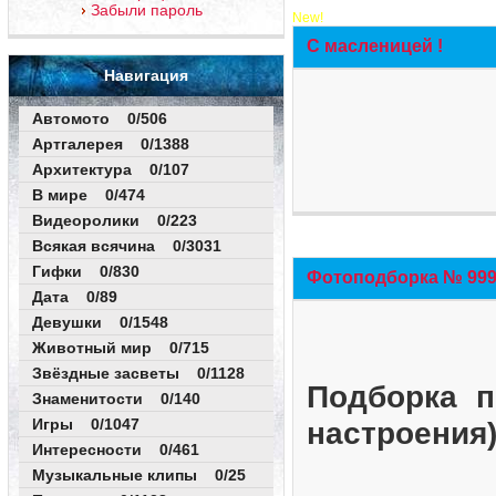
Забыли пароль
New!
С масленицей !
Навигация
Автомото 0/506
Артгалерея 0/1388
Архитектура 0/107
В мире 0/474
Видеоролики 0/223
Всякая всячина 0/3031
Гифки 0/830
Фотоподборка № 999 
Дата 0/89
Девушки 0/1548
Животный мир 0/715
Звёздные засветы 0/1128
Подборка п
Знаменитости 0/140
Игры 0/1047
настроения
Интересности 0/461
Музыкальные клипы 0/25