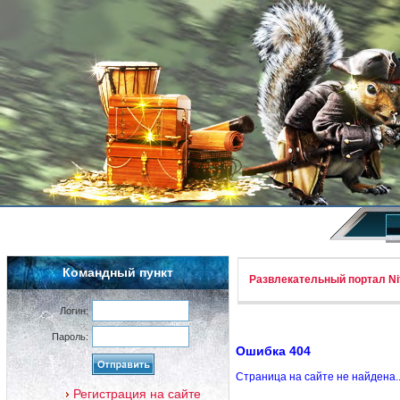
Командный пункт
Развлекательный портал Nif
Логин:
Пароль:
Ошибка 404
Страница на сайте не найдена.
Регистрация на сайте