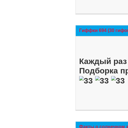
Гиффки 694 (30 гифо
Каждый раз 
Подборка п
Факты о солнечном 