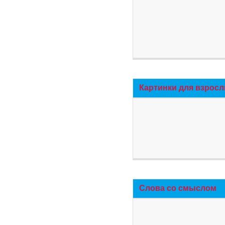
Картинки для взросл
Слова со смыслом