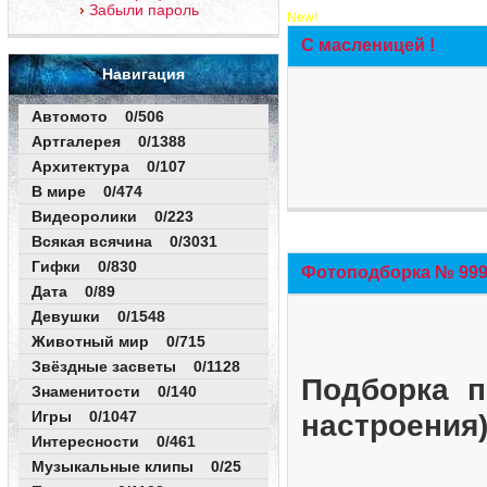
Забыли пароль
New!
С масленицей !
Навигация
Автомото 0/506
Артгалерея 0/1388
Архитектура 0/107
В мире 0/474
Видеоролики 0/223
Всякая всячина 0/3031
Гифки 0/830
Фотоподборка № 999 
Дата 0/89
Девушки 0/1548
Животный мир 0/715
Звёздные засветы 0/1128
Подборка п
Знаменитости 0/140
Игры 0/1047
настроения
Интересности 0/461
Музыкальные клипы 0/25