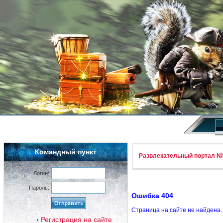
Командный пункт
Развлекательный портал Nif
Логин:
Пароль:
Ошибка 404
Страница на сайте не найдена.
Регистрация на сайте