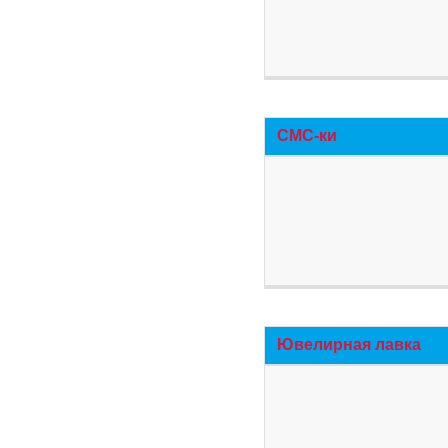
СМС-ки
Ювелирная лавка