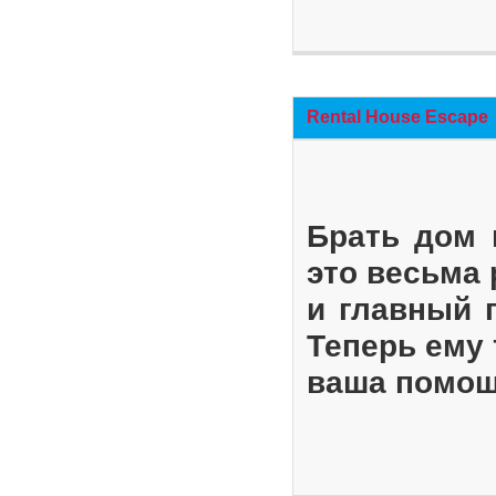
Rental House Escape
Брать дом 
это весьма
и главный 
Теперь ему 
ваша помощ