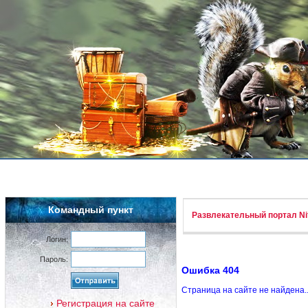
Командный пункт
Развлекательный портал Nif
Логин:
Пароль:
Ошибка 404
Страница на сайте не найдена.
Регистрация на сайте