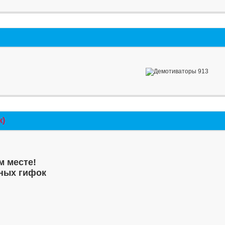
к)
м месте!
ных гифок