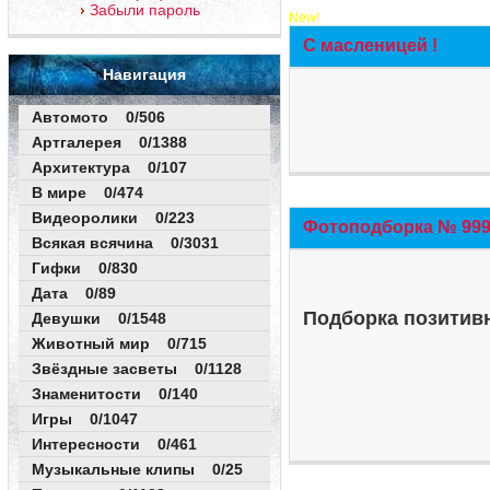
Забыли пароль
New!
С масленицей !
Навигация
Автомото 0/506
Артгалерея 0/1388
Архитектура 0/107
В мире 0/474
Видеоролики 0/223
Фотоподборка № 999 
Всякая всячина 0/3031
Гифки 0/830
Дата 0/89
Подборка позитивн
Девушки 0/1548
Животный мир 0/715
Звёздные засветы 0/1128
Знаменитости 0/140
Игры 0/1047
Интересности 0/461
Музыкальные клипы 0/25