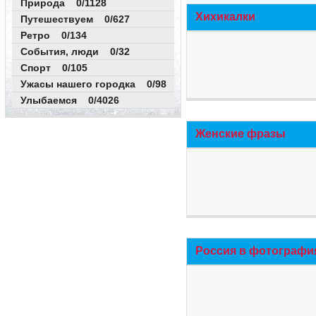
Природа 0/1128
Хихикалки
Путешествуем 0/627
Ретро 0/134
События, люди 0/32
Спорт 0/105
Ужасы нашего городка 0/98
Улыбаемся 0/4026
Женские фразы
Россия в фотографи