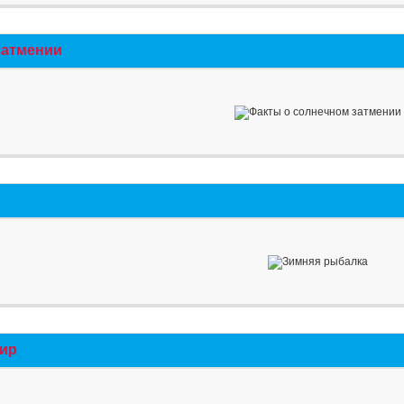
затмении
мир