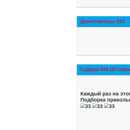
Демотиваторы 913
Гиффки 694 (30 гифо
Каждый раз на это
Подборка приколь