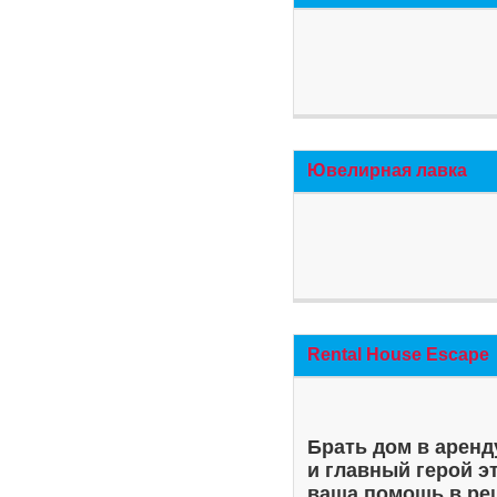
Ювелирная лавка
Rental House Escape
Брать дом в аренд
и главный герой э
ваша помощь в ре