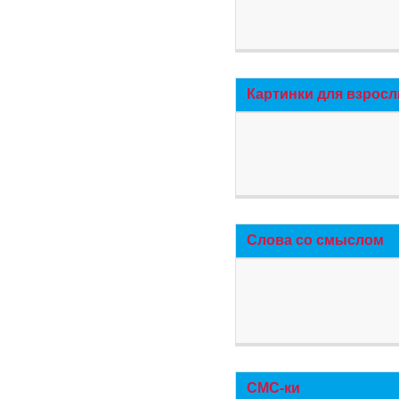
Картинки для взросл
Слова со смыслом
СМС-ки