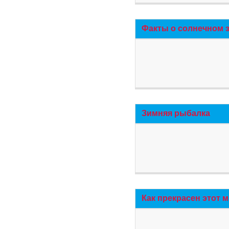
Факты о солнечном 
Зимняя рыбалка
Как прекрасен этот 