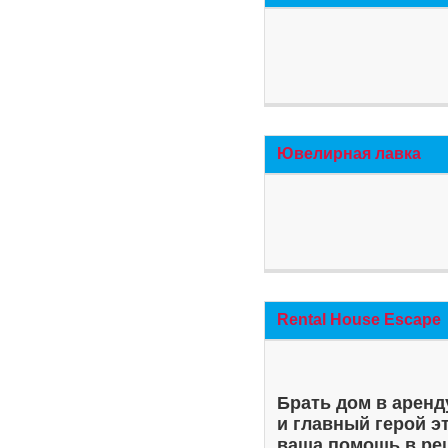
Ювелирная лавка
Rental House Escape
Брать дом в аренд
и главный герой э
ваша помощь в ре