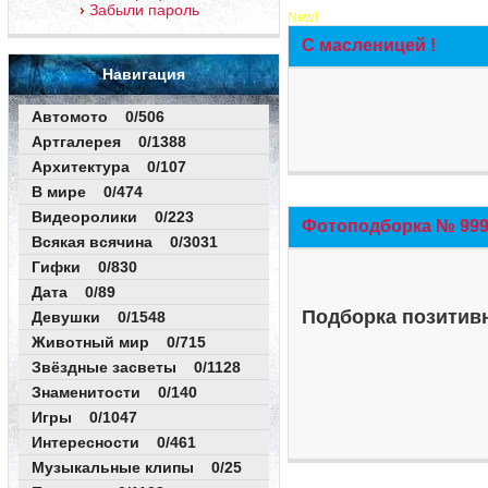
Забыли пароль
New!
С масленицей !
Навигация
Автомото 0/506
Артгалерея 0/1388
Архитектура 0/107
В мире 0/474
Видеоролики 0/223
Фотоподборка № 999 
Всякая всячина 0/3031
Гифки 0/830
Дата 0/89
Подборка позитивн
Девушки 0/1548
Животный мир 0/715
Звёздные засветы 0/1128
Знаменитости 0/140
Игры 0/1047
Интересности 0/461
Музыкальные клипы 0/25