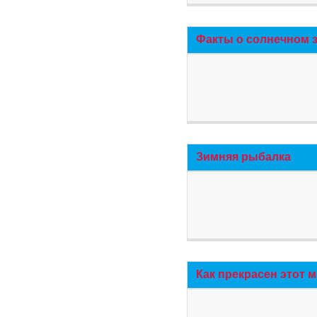
Факты о солнечном 
Зимняя рыбалка
Как прекрасен этот 