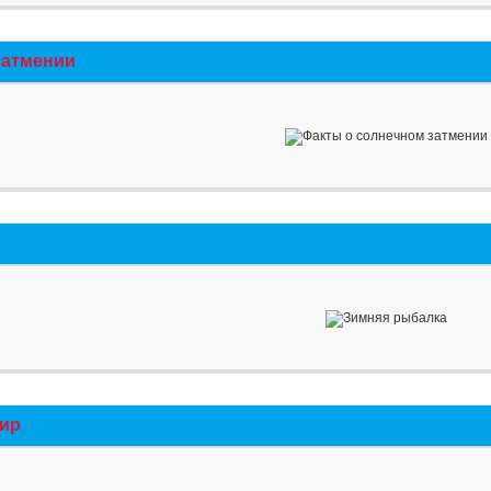
затмении
мир