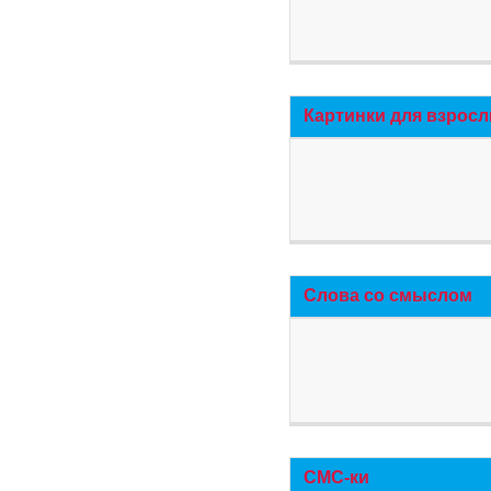
Картинки для взросл
Слова со смыслом
СМС-ки