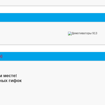
к)
м месте!
ных гифок