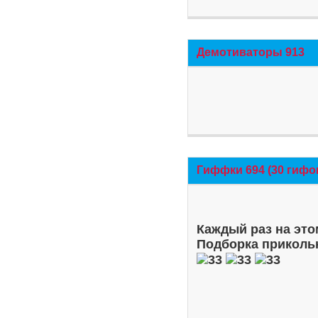
Демотиваторы 913
Гиффки 694 (30 гифо
Каждый раз на это
Подборка приколь