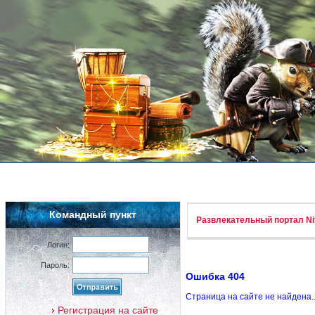
Командный пункт
Развлекательный портал Nif
Логин:
Пароль:
Ошибка 404
Страница на сайте не найдена.
Регистрация на сайте