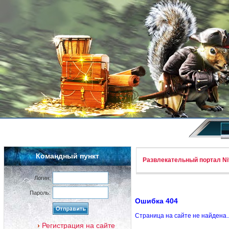
Командный пункт
Развлекательный портал Nif
Логин:
Пароль:
Ошибка 404
Страница на сайте не найдена.
Регистрация на сайте