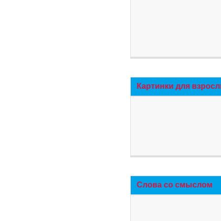
Картинки для взросл
Слова со смыслом