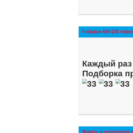
Гиффки 694 (30 гифо
Каждый раз 
Подборка п
Факты о солнечном 