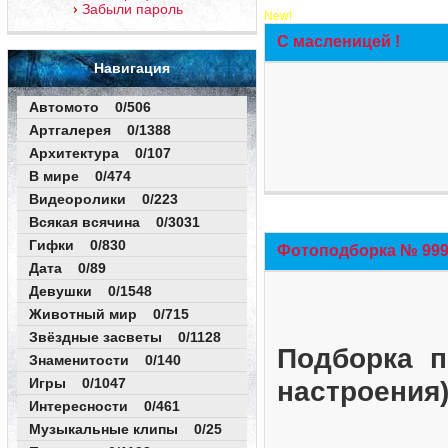
Забыли пароль
New!
С масленицей !
Навигация
Автомото 0/506
Артгалерея 0/1388
Архитектура 0/107
В мире 0/474
Видеоролики 0/223
Всякая всячина 0/3031
Гифки 0/830
Фотоподборка № 999 
Дата 0/89
Девушки 0/1548
Животный мир 0/715
Звёздные засветы 0/1128
Подборка п
Знаменитости 0/140
Игры 0/1047
настроения
Интересности 0/461
Музыкальные клипы 0/25