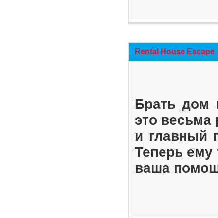
Rental House Escape
Брать дом 
это весьма
и главный 
Теперь ему 
ваша помощ