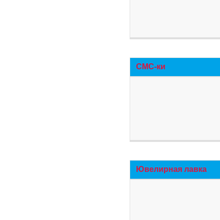
СМС-ки
Ювелирная лавка