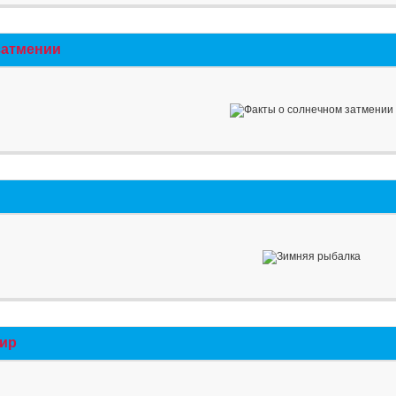
затмении
мир