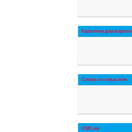
Картинки для взросл
Слова со смыслом
СМС-ки