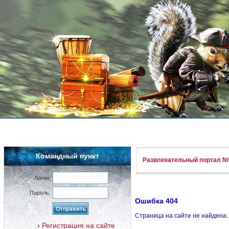
Командный пункт
Развлекательный портал Nif
Логин:
Пароль:
Ошибка 404
Страница на сайте не найдена.
Регистрация на сайте