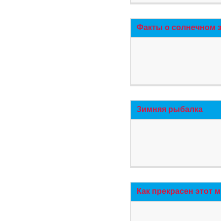
Факты о солнечном 
Зимняя рыбалка
Как прекрасен этот 