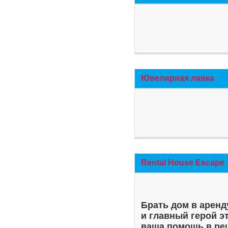
Ювелирная лавка
Rental House Escape
Брать дом в аренд
и главный герой э
ваша помощь в ре