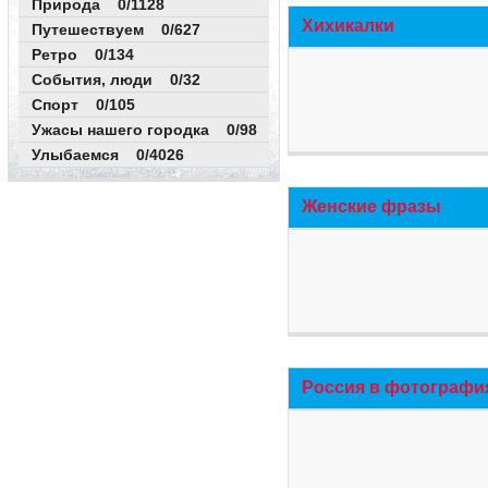
Природа 0/1128
Хихикалки
Путешествуем 0/627
Ретро 0/134
События, люди 0/32
Спорт 0/105
Ужасы нашего городка 0/98
Улыбаемся 0/4026
Женские фразы
Россия в фотографи