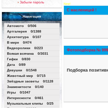
Забыли пароль
New!
С масленицей !
Навигация
Автомото 0/506
Артгалерея 0/1388
Архитектура 0/107
В мире 0/474
Видеоролики 0/223
Фотоподборка № 999 
Всякая всячина 0/3031
Гифки 0/830
Дата 0/89
Подборка позитивн
Девушки 0/1548
Животный мир 0/715
Звёздные засветы 0/1128
Знаменитости 0/140
Игры 0/1047
Интересности 0/461
Музыкальные клипы 0/25