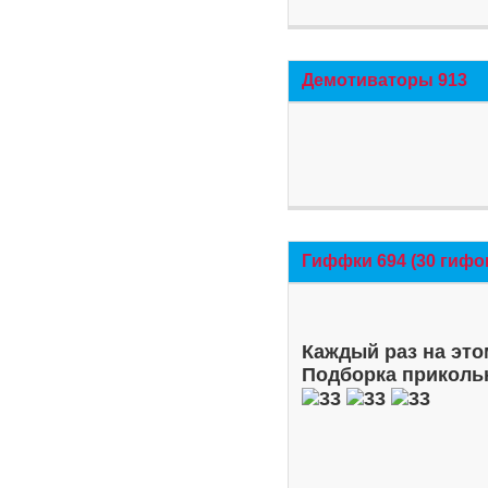
Демотиваторы 913
Гиффки 694 (30 гифо
Каждый раз на это
Подборка приколь