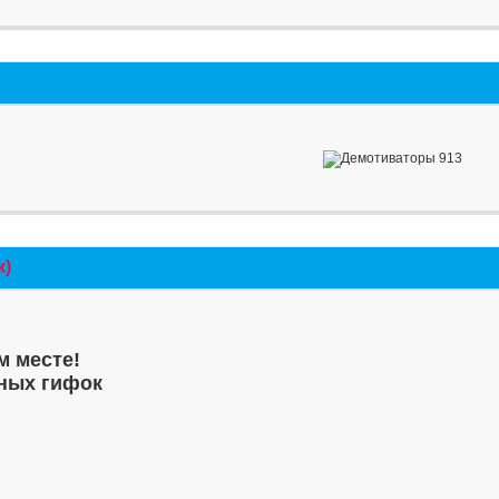
к)
м месте!
ных гифок