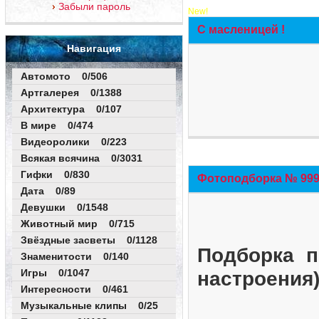
Забыли пароль
New!
С масленицей !
Навигация
Автомото 0/506
Артгалерея 0/1388
Архитектура 0/107
В мире 0/474
Видеоролики 0/223
Всякая всячина 0/3031
Гифки 0/830
Фотоподборка № 999 
Дата 0/89
Девушки 0/1548
Животный мир 0/715
Звёздные засветы 0/1128
Подборка п
Знаменитости 0/140
Игры 0/1047
настроения
Интересности 0/461
Музыкальные клипы 0/25