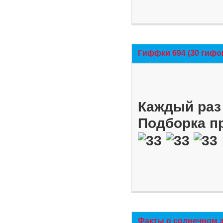
Гиффки 694 (30 гифо
Каждый раз 
Подборка п
Факты о солнечном 