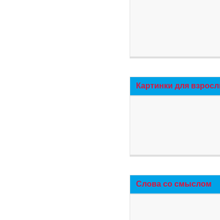
Картинки для взросл
Слова со смыслом