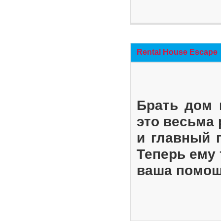
Rental House Escape
Брать дом 
это весьма
и главный 
Теперь ему 
ваша помощ