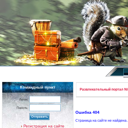
Командный пункт
Развлекательный портал Nif
Логин:
Пароль:
Ошибка 404
Страница на сайте не найдена.
Регистрация на сайте