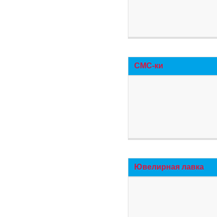
СМС-ки
Ювелирная лавка