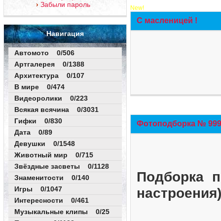
Забыли пароль
New!
С масленицей !
Навигация
Автомото 0/506
Артгалерея 0/1388
Архитектура 0/107
В мире 0/474
Видеоролики 0/223
Всякая всячина 0/3031
Гифки 0/830
Фотоподборка № 999 
Дата 0/89
Девушки 0/1548
Животный мир 0/715
Звёздные засветы 0/1128
Подборка п
Знаменитости 0/140
Игры 0/1047
настроения
Интересности 0/461
Музыкальные клипы 0/25