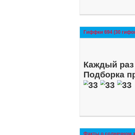
Гиффки 694 (30 гифо
Каждый раз 
Подборка п
Факты о солнечном 