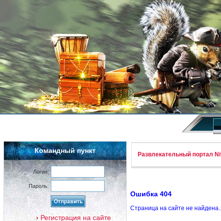
Командный пункт
Развлекательный портал Nif
Логин:
Пароль:
Ошибка 404
Страница на сайте не найдена.
Регистрация на сайте