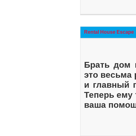
Rental House Escape
Брать дом 
это весьма
и главный 
Теперь ему 
ваша помощ