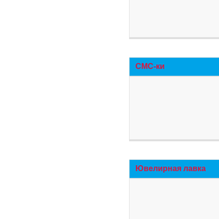
СМС-ки
Ювелирная лавка