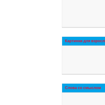
Картинки для взросл
Слова со смыслом