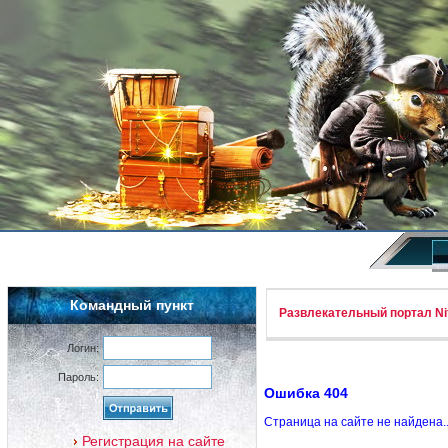
Командный пункт
Развлекательный портал Nif
Логин:
Пароль:
Ошибка 404
Страница на сайте не найдена.
Регистрация на сайте