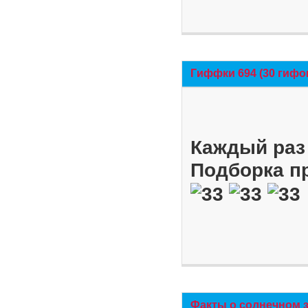
Гиффки 694 (30 гифо
Каждый раз 
Подборка п
Факты о солнечном 