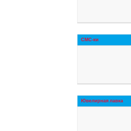
СМС-ки
Ювелирная лавка