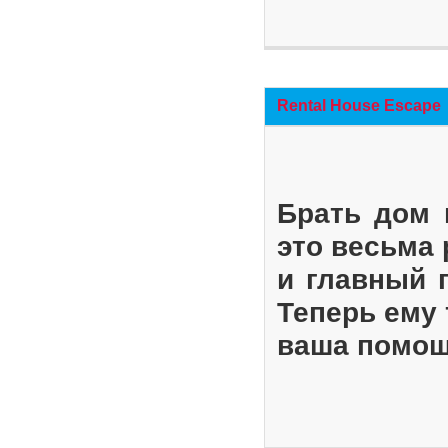
Rental House Escape
Брать дом 
это весьма
и главный 
Теперь ему 
ваша помощ