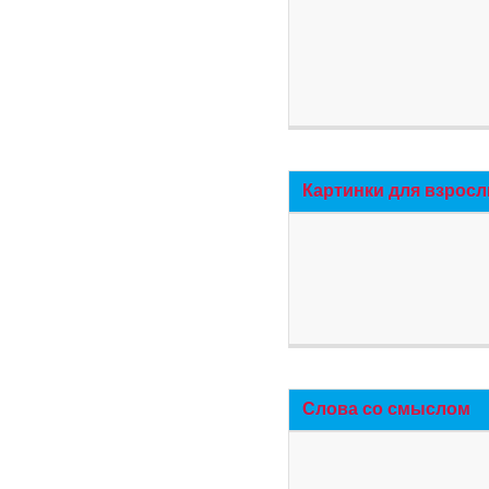
Картинки для взросл
Слова со смыслом