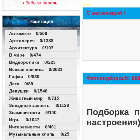
Забыли пароль
New!
С масленицей !
Навигация
Автомото 0/506
Артгалерея 0/1388
Архитектура 0/107
В мире 0/474
Видеоролики 0/223
Всякая всячина 0/3031
Гифки 0/830
Фотоподборка № 999 
Дата 0/89
Девушки 0/1548
Животный мир 0/715
Звёздные засветы 0/1128
Подборка п
Знаменитости 0/140
Игры 0/1047
настроения
Интересности 0/461
Музыкальные клипы 0/25