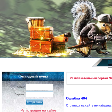
Командный пункт
Развлекательный портал Nif
Логин:
Пароль:
Ошибка 404
Страница на сайте не найдена.
Регистрация на сайте