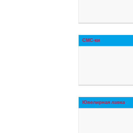
СМС-ки
Ювелирная лавка