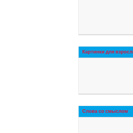
Картинки для взросл
Слова со смыслом