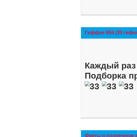
Гиффки 694 (30 гифо
Каждый раз 
Подборка п
Факты о солнечном 