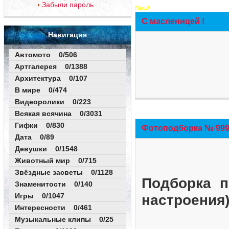
Забыли пароль
New!
С масленицей !
Навигация
Автомото 0/506
Артгалерея 0/1388
Архитектура 0/107
В мире 0/474
Видеоролики 0/223
Всякая всячина 0/3031
Гифки 0/830
Фотоподборка № 999 
Дата 0/89
Девушки 0/1548
Животный мир 0/715
Звёздные засветы 0/1128
Подборка п
Знаменитости 0/140
Игры 0/1047
настроения
Интересности 0/461
Музыкальные клипы 0/25