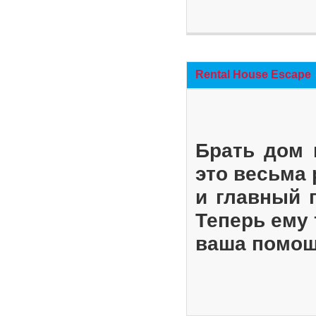
Rental House Escape
Брать дом 
это весьма
и главный 
Теперь ему 
ваша помощ