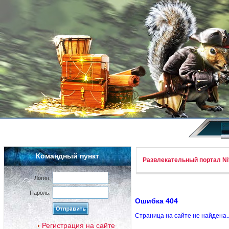
Командный пункт
Развлекательный портал Nif
Логин:
Пароль:
Ошибка 404
Страница на сайте не найдена.
Регистрация на сайте