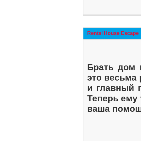
Rental House Escape
Брать дом 
это весьма
и главный 
Теперь ему 
ваша помощ