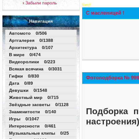
Забыли пароль
New!
С масленицей !
Навигация
Автомото 0/506
Артгалерея 0/1388
Архитектура 0/107
В мире 0/474
Видеоролики 0/223
Всякая всячина 0/3031
Гифки 0/830
Фотоподборка № 999 
Дата 0/89
Девушки 0/1548
Животный мир 0/715
Звёздные засветы 0/1128
Подборка п
Знаменитости 0/140
Игры 0/1047
настроения
Интересности 0/461
Музыкальные клипы 0/25