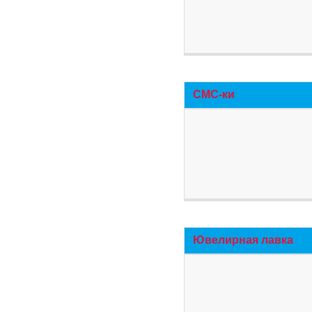
СМС-ки
Ювелирная лавка