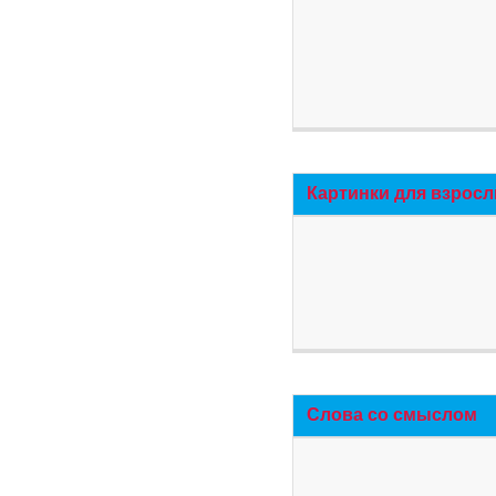
Картинки для взросл
Слова со смыслом