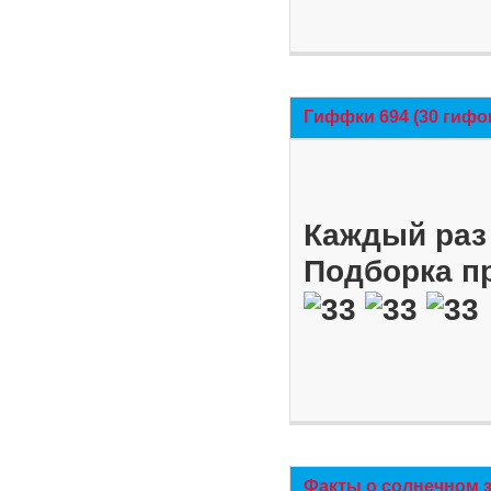
Гиффки 694 (30 гифо
Каждый раз 
Подборка п
Факты о солнечном 