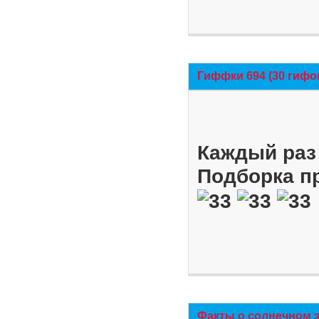
Гиффки 694 (30 гифо
Каждый раз 
Подборка п
Факты о солнечном 