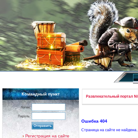
Командный пункт
Развлекательный портал Nif
Логин:
Пароль:
Ошибка 404
Страница на сайте не найдена.
Регистрация на сайте