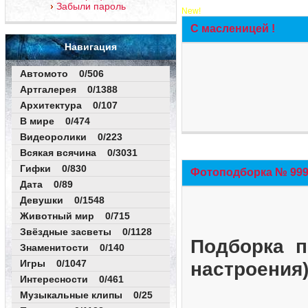
Забыли пароль
New!
С масленицей !
Навигация
Автомото 0/506
Артгалерея 0/1388
Архитектура 0/107
В мире 0/474
Видеоролики 0/223
Всякая всячина 0/3031
Гифки 0/830
Фотоподборка № 999 
Дата 0/89
Девушки 0/1548
Животный мир 0/715
Звёздные засветы 0/1128
Подборка п
Знаменитости 0/140
Игры 0/1047
настроения
Интересности 0/461
Музыкальные клипы 0/25