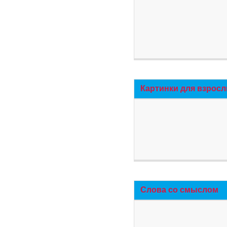
Картинки для взросл
Слова со смыслом