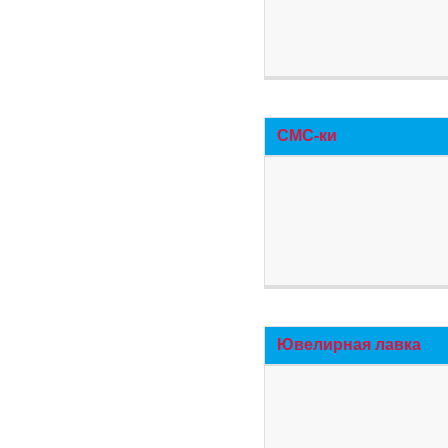
СМС-ки
Ювелирная лавка