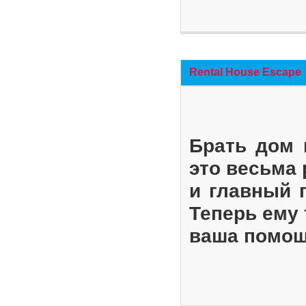
Rental House Escape
Брать дом 
это весьма
и главный 
Теперь ему 
ваша помощ