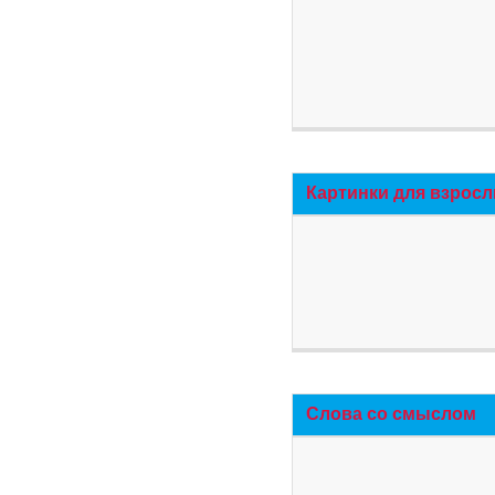
Картинки для взросл
Слова со смыслом