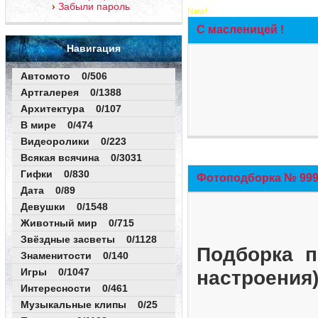
Забыли пароль
New!
С масленицей !
Навигация
Автомото 0/506
Артгалерея 0/1388
Архитектура 0/107
В мире 0/474
Видеоролики 0/223
Всякая всячина 0/3031
Гифки 0/830
Фотоподборка № 999 
Дата 0/89
Девушки 0/1548
Животный мир 0/715
Звёздные засветы 0/1128
Подборка п
Знаменитости 0/140
Игры 0/1047
настроения
Интересности 0/461
Музыкальные клипы 0/25