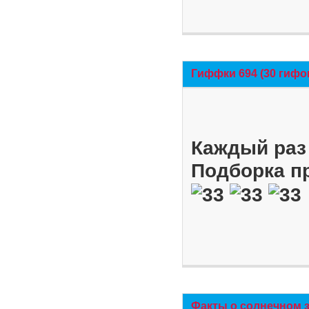
Гиффки 694 (30 гифо
Каждый раз 
Подборка п
Факты о солнечном 