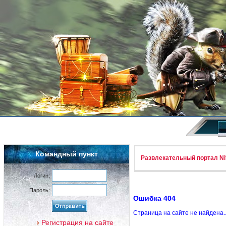
Командный пункт
Развлекательный портал Nif
Логин:
Пароль:
Ошибка 404
Страница на сайте не найдена.
Регистрация на сайте