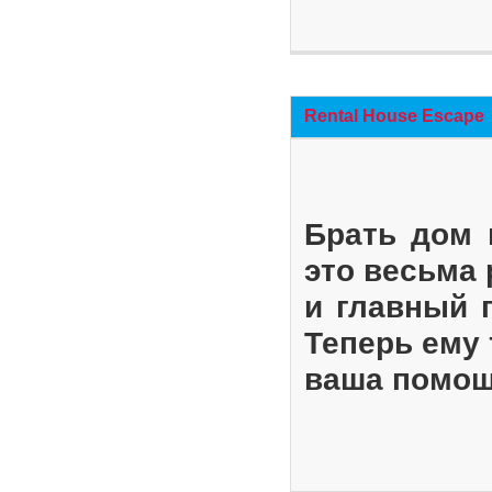
Rental House Escape
Брать дом 
это весьма
и главный 
Теперь ему 
ваша помощ