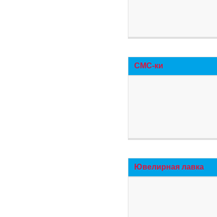
СМС-ки
Ювелирная лавка