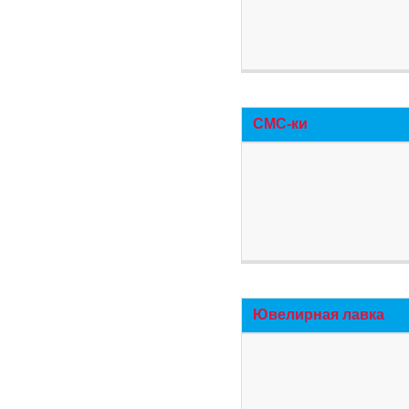
СМС-ки
Ювелирная лавка