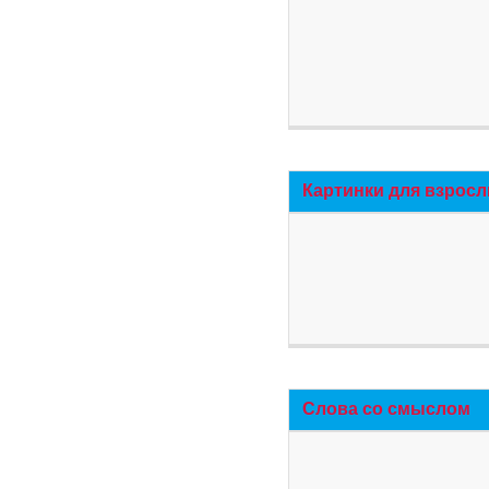
Картинки для взросл
Слова со смыслом