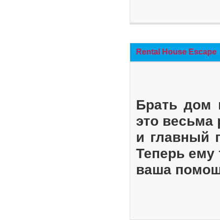
Rental House Escape
Брать дом 
это весьма
и главный 
Теперь ему 
ваша помощ