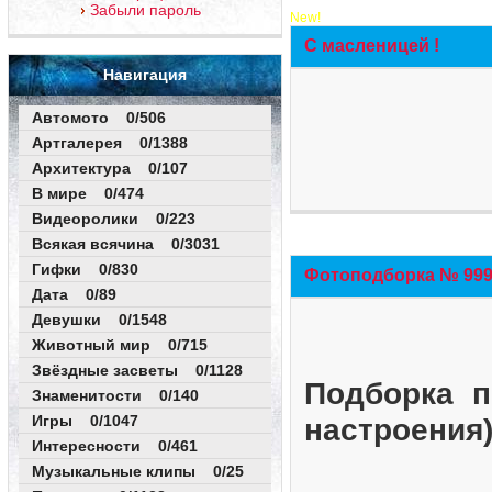
Забыли пароль
New!
С масленицей !
Навигация
Автомото 0/506
Артгалерея 0/1388
Архитектура 0/107
В мире 0/474
Видеоролики 0/223
Всякая всячина 0/3031
Гифки 0/830
Фотоподборка № 999 
Дата 0/89
Девушки 0/1548
Животный мир 0/715
Звёздные засветы 0/1128
Подборка п
Знаменитости 0/140
Игры 0/1047
настроения
Интересности 0/461
Музыкальные клипы 0/25