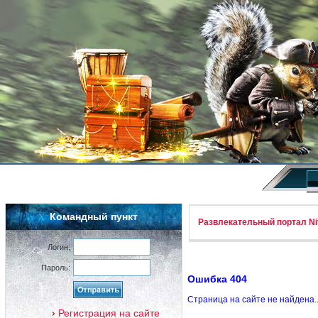
Командный пункт
Развлекательный портал Nif
Логин:
Пароль:
Ошибка 404
Страница на сайте не найдена.
Регистрация на сайте