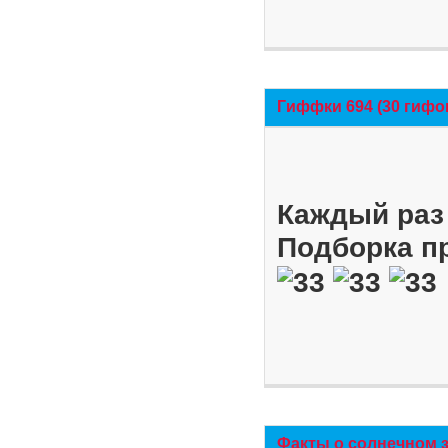
Гиффки 694 (30 гифо
Каждый раз 
Подборка п
Факты о солнечном 