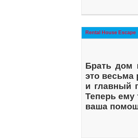
Rental House Escape
Брать дом 
это весьма
и главный 
Теперь ему 
ваша помощ