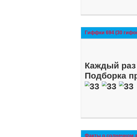
Гиффки 694 (30 гифо
Каждый раз 
Подборка п
Факты о солнечном 