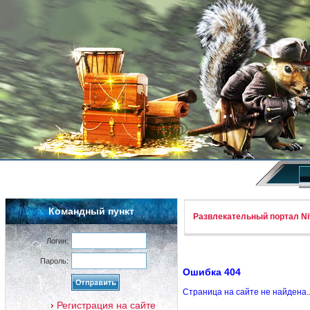
Командный пункт
Развлекательный портал Nif
Логин:
Пароль:
Ошибка 404
Страница на сайте не найдена.
Регистрация на сайте