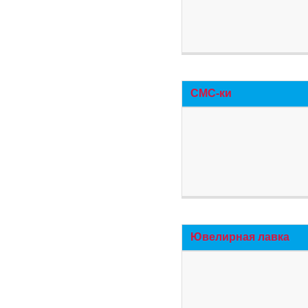
СМС-ки
Ювелирная лавка