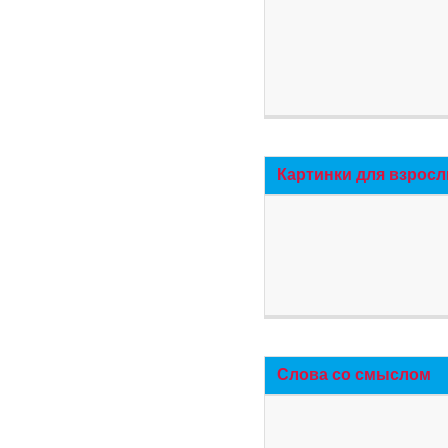
Картинки для взросл
Слова со смыслом