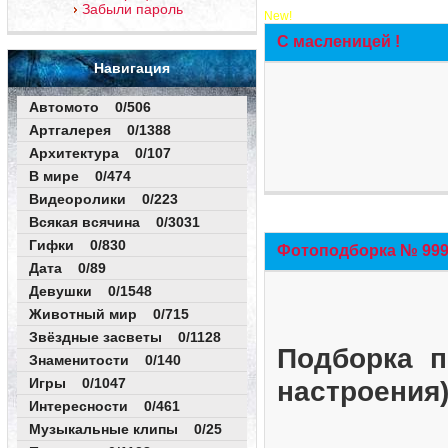
Забыли пароль
New!
С масленицей !
Навигация
Автомото 0/506
Артгалерея 0/1388
Архитектура 0/107
В мире 0/474
Видеоролики 0/223
Всякая всячина 0/3031
Гифки 0/830
Фотоподборка № 999 
Дата 0/89
Девушки 0/1548
Животный мир 0/715
Звёздные засветы 0/1128
Подборка п
Знаменитости 0/140
Игры 0/1047
настроения
Интересности 0/461
Музыкальные клипы 0/25