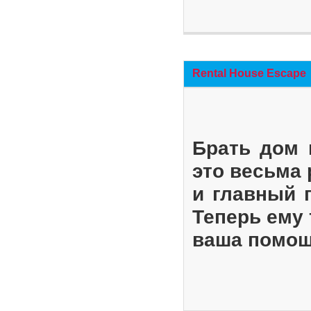
Rental House Escape
Брать дом 
это весьма
и главный 
Теперь ему 
ваша помощ