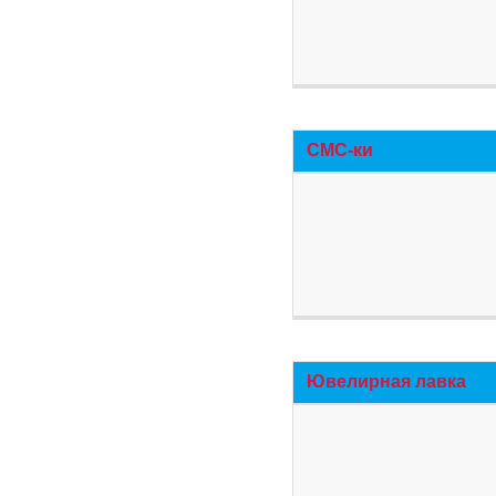
СМС-ки
Ювелирная лавка