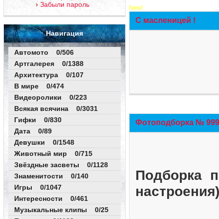
Забыли пароль
New!
С масленицей !
Навигация
Автомото 0/506
Артгалерея 0/1388
Архитектура 0/107
В мире 0/474
Видеоролики 0/223
Всякая всячина 0/3031
Гифки 0/830
Фотоподборка № 999 
Дата 0/89
Девушки 0/1548
Животный мир 0/715
Звёздные засветы 0/1128
Подборка п
Знаменитости 0/140
Игры 0/1047
настроения
Интересности 0/461
Музыкальные клипы 0/25