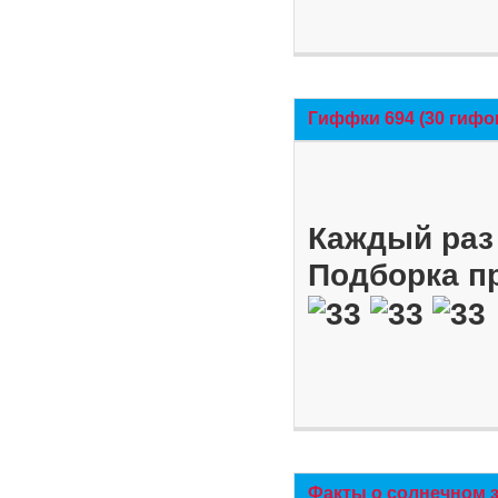
Гиффки 694 (30 гифо
Каждый раз 
Подборка п
Факты о солнечном 