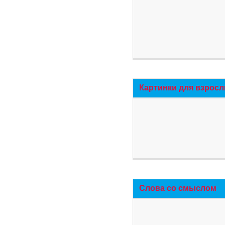
Картинки для взросл
Слова со смыслом