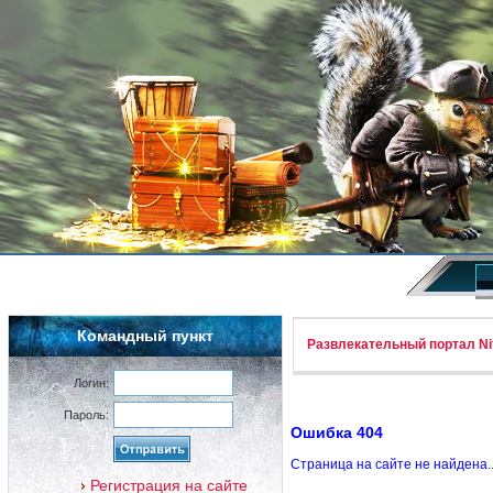
Командный пункт
Развлекательный портал Nif
Логин:
Пароль:
Ошибка 404
Страница на сайте не найдена.
Регистрация на сайте