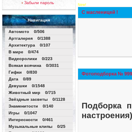
Забыли пароль
New!
С масленицей !
Навигация
Автомото 0/506
Артгалерея 0/1388
Архитектура 0/107
В мире 0/474
Видеоролики 0/223
Всякая всячина 0/3031
Гифки 0/830
Фотоподборка № 999 
Дата 0/89
Девушки 0/1548
Животный мир 0/715
Звёздные засветы 0/1128
Подборка п
Знаменитости 0/140
Игры 0/1047
настроения
Интересности 0/461
Музыкальные клипы 0/25