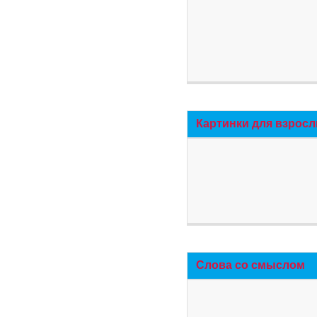
Картинки для взросл
Слова со смыслом