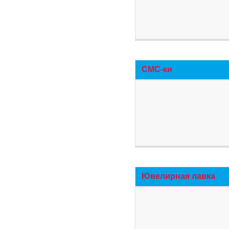
СМС-ки
Ювелирная лавка