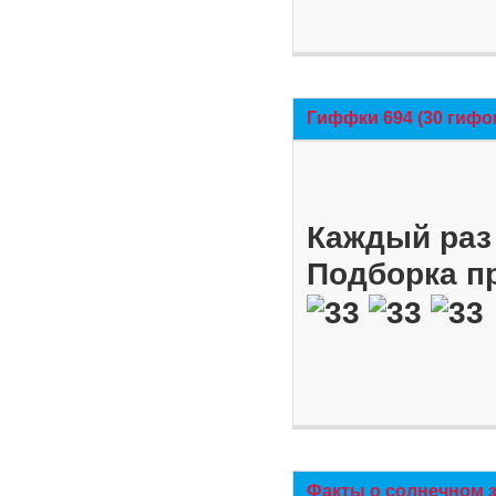
Гиффки 694 (30 гифо
Каждый раз 
Подборка п
Факты о солнечном 