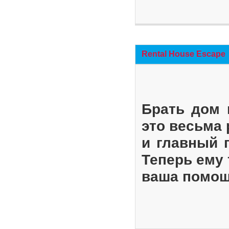
Rental House Escape
Брать дом 
это весьма
и главный 
Теперь ему 
ваша помощ