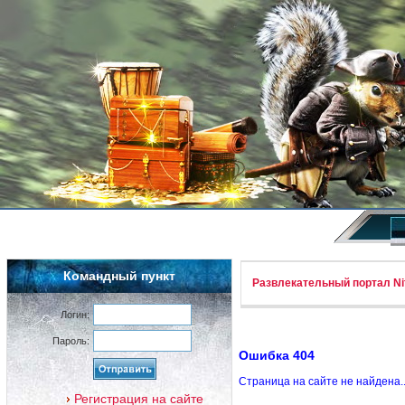
Командный пункт
Развлекательный портал Nif
Логин:
Пароль:
Ошибка 404
Страница на сайте не найдена.
Регистрация на сайте