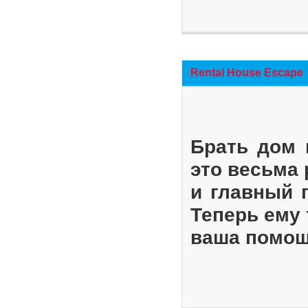
Rental House Escape
Брать дом 
это весьма
и главный 
Теперь ему 
ваша помощ