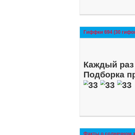
Гиффки 694 (30 гифо
Каждый раз 
Подборка п
Факты о солнечном 