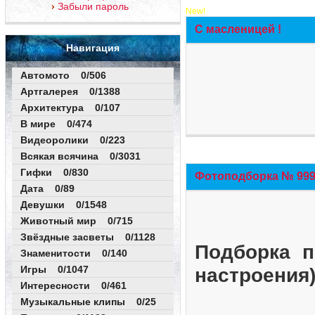
Забыли пароль
New!
С масленицей !
Навигация
Автомото 0/506
Артгалерея 0/1388
Архитектура 0/107
В мире 0/474
Видеоролики 0/223
Всякая всячина 0/3031
Гифки 0/830
Фотоподборка № 999 
Дата 0/89
Девушки 0/1548
Животный мир 0/715
Звёздные засветы 0/1128
Подборка п
Знаменитости 0/140
Игры 0/1047
настроения
Интересности 0/461
Музыкальные клипы 0/25