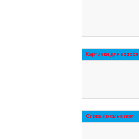
Картинки для взросл
Слова со смыслом