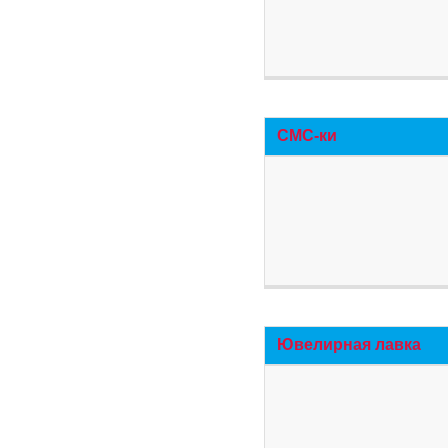
СМС-ки
Ювелирная лавка