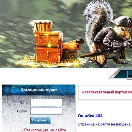
Командный пункт
Развлекательный портал Nif
Логин:
Пароль:
Ошибка 404
Страница на сайте не найдена.
Регистрация на сайте