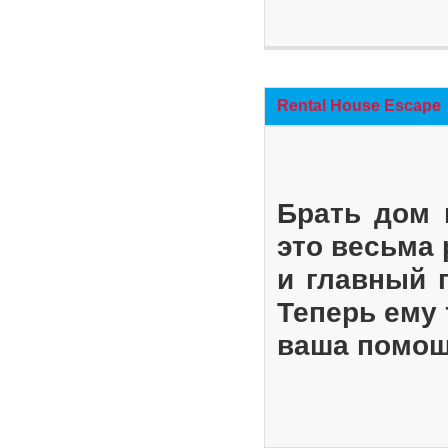
Rental House Escape
Брать дом 
это весьма
и главный 
Теперь ему 
ваша помощ