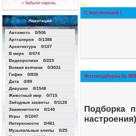
Забыли пароль
New!
С масленицей !
Навигация
Автомото 0/506
Артгалерея 0/1388
Архитектура 0/107
В мире 0/474
Видеоролики 0/223
Всякая всячина 0/3031
Гифки 0/830
Фотоподборка № 999 
Дата 0/89
Девушки 0/1548
Животный мир 0/715
Звёздные засветы 0/1128
Подборка п
Знаменитости 0/140
Игры 0/1047
настроения
Интересности 0/461
Музыкальные клипы 0/25