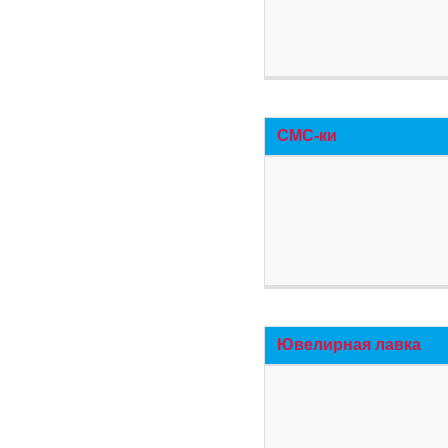
СМС-ки
Ювелирная лавка