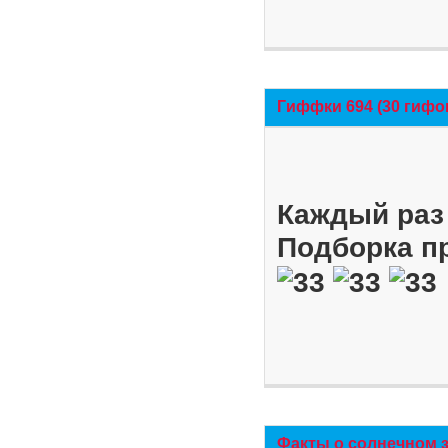
Гиффки 694 (30 гифо
Каждый раз 
Подборка п
Факты о солнечном 