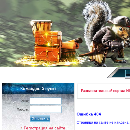
Командный пункт
Развлекательный портал Nif
Логин:
Пароль:
Ошибка 404
Страница на сайте не найдена.
Регистрация на сайте