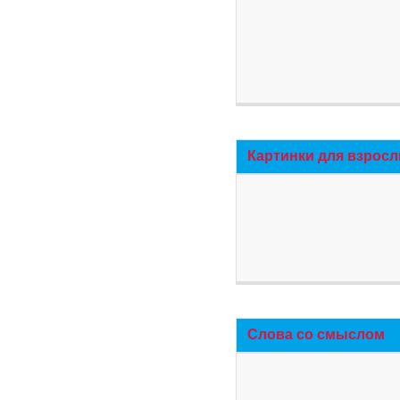
Картинки для взросл
Слова со смыслом