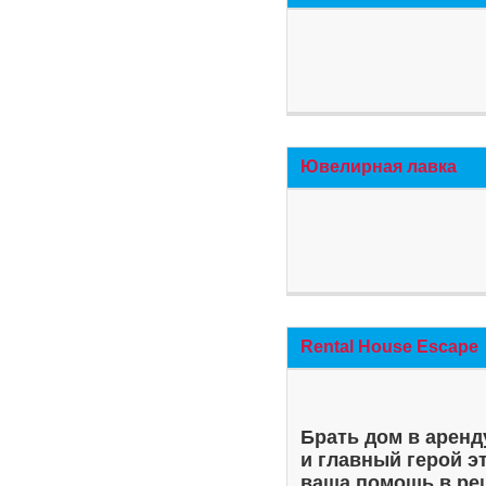
Ювелирная лавка
Rental House Escape
Брать дом в аренд
и главный герой э
ваша помощь в ре