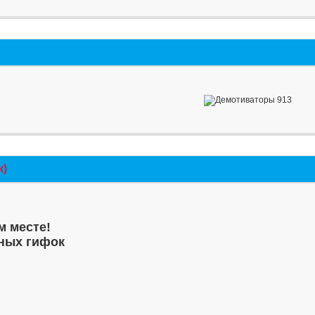
к)
м месте!
ных гифок