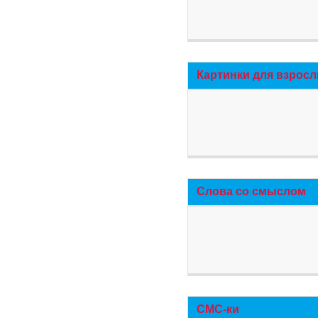
Картинки для взросл
Слова со смыслом
СМС-ки