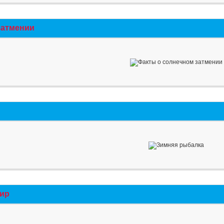
затмении
мир