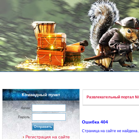
Командный пункт
Развлекательный портал Nif
Логин:
Пароль:
Ошибка 404
Страница на сайте не найдена.
Регистрация на сайте