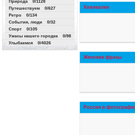
Природа 0/1128
Хихикалки
Путешествуем 0/627
Ретро 0/134
События, люди 0/32
Спорт 0/105
Ужасы нашего городка 0/98
Улыбаемся 0/4026
Женские фразы
Россия в фотографи