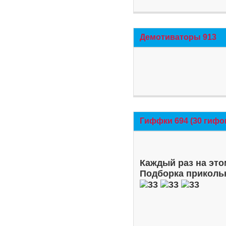
Демотиваторы 913
Гиффки 694 (30 гифо
Каждый раз на это
Подборка приколь