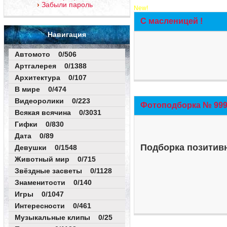
Забыли пароль
New!
С масленицей !
Навигация
Автомото 0/506
Артгалерея 0/1388
Архитектура 0/107
В мире 0/474
Видеоролики 0/223
Фотоподборка № 999 
Всякая всячина 0/3031
Гифки 0/830
Дата 0/89
Подборка позитивн
Девушки 0/1548
Животный мир 0/715
Звёздные засветы 0/1128
Знаменитости 0/140
Игры 0/1047
Интересности 0/461
Музыкальные клипы 0/25