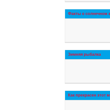
Факты о солнечном 
Зимняя рыбалка
Как прекрасен этот 