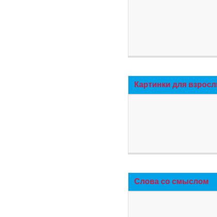
Картинки для взросл
Слова со смыслом