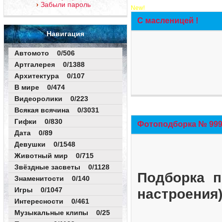
Забыли пароль
New!
С масленицей !
Навигация
Автомото 0/506
Артгалерея 0/1388
Архитектура 0/107
В мире 0/474
Видеоролики 0/223
Всякая всячина 0/3031
Гифки 0/830
Фотоподборка № 999 
Дата 0/89
Девушки 0/1548
Животный мир 0/715
Звёздные засветы 0/1128
Подборка п
Знаменитости 0/140
Игры 0/1047
настроения
Интересности 0/461
Музыкальные клипы 0/25