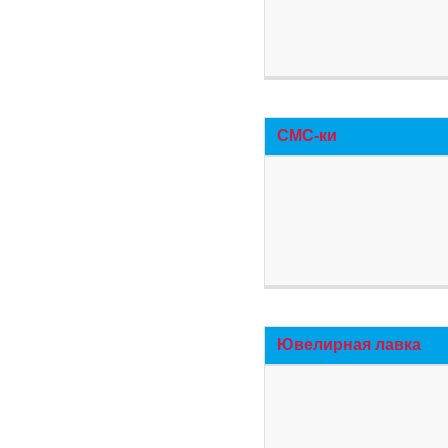
СМС-ки
Ювелирная лавка