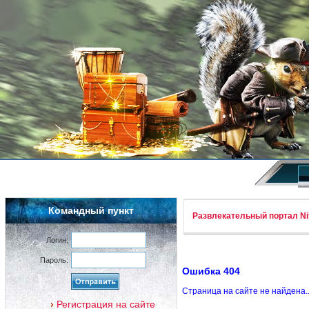
Командный пункт
Развлекательный портал Nif
Логин:
Пароль:
Ошибка 404
Страница на сайте не найдена.
Регистрация на сайте