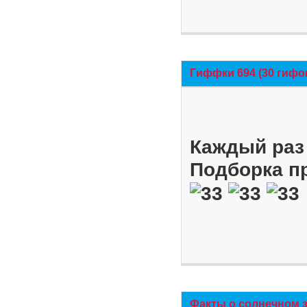
Гиффки 694 (30 гифо
Каждый раз 
Подборка п
Факты о солнечном 