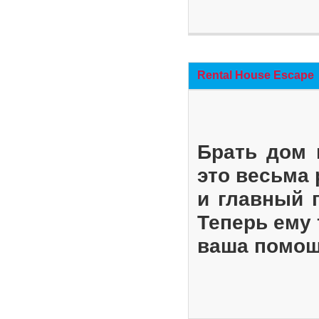
Rental House Escape
Брать дом 
это весьма
и главный 
Теперь ему 
ваша помощ