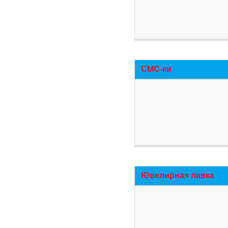
СМС-ки
Ювелирная лавка