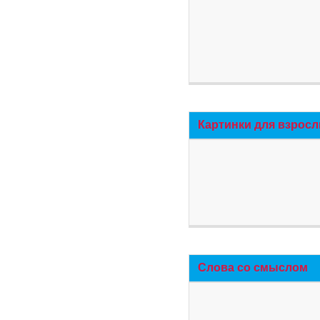
Картинки для взросл
Слова со смыслом