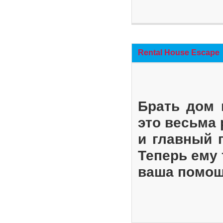
Rental House Escape
Брать дом 
это весьма
и главный 
Теперь ему 
ваша помощ