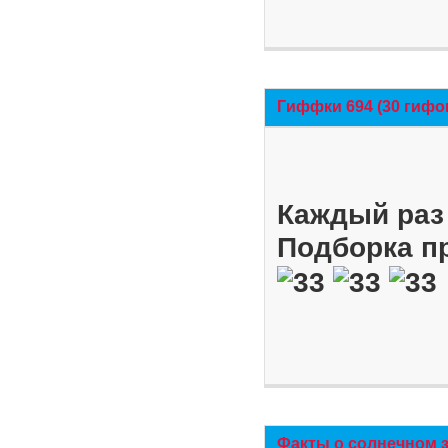
Гиффки 694 (30 гифо
Каждый раз 
Подборка п
Факты о солнечном 