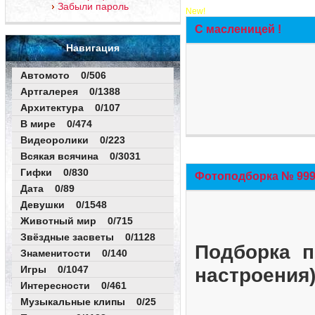
Забыли пароль
New!
С масленицей !
Навигация
Автомото 0/506
Артгалерея 0/1388
Архитектура 0/107
В мире 0/474
Видеоролики 0/223
Всякая всячина 0/3031
Гифки 0/830
Фотоподборка № 999 
Дата 0/89
Девушки 0/1548
Животный мир 0/715
Звёздные засветы 0/1128
Подборка п
Знаменитости 0/140
Игры 0/1047
настроения
Интересности 0/461
Музыкальные клипы 0/25