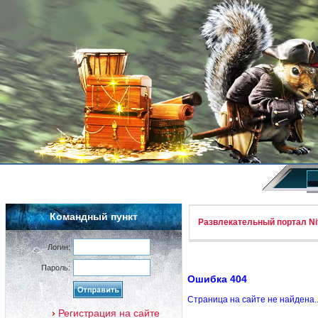
Командный пункт
Развлекательный портал Nif
Логин:
Пароль:
Ошибка 404
Страница на сайте не найдена.
Регистрация на сайте