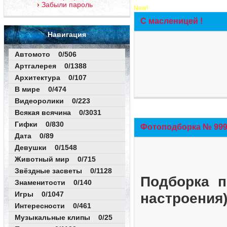
Забыли пароль
New!
С масленицей !
Навигация
Автомото 0/506
Артгалерея 0/1388
Архитектура 0/107
В мире 0/474
Видеоролики 0/223
Всякая всячина 0/3031
Гифки 0/830
Фотоподборка № 999 
Дата 0/89
Девушки 0/1548
Животный мир 0/715
Звёздные засветы 0/1128
Подборка п
Знаменитости 0/140
Игры 0/1047
настроения
Интересности 0/461
Музыкальные клипы 0/25