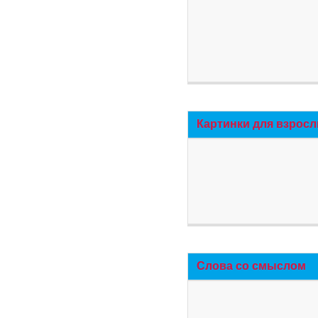
Картинки для взросл
Слова со смыслом