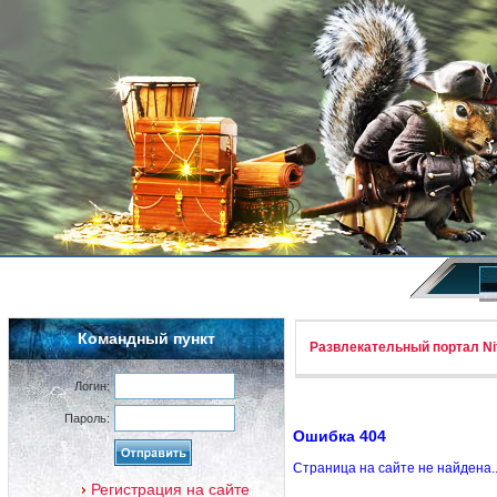
Командный пункт
Развлекательный портал Nif
Логин:
Пароль:
Ошибка 404
Страница на сайте не найдена.
Регистрация на сайте