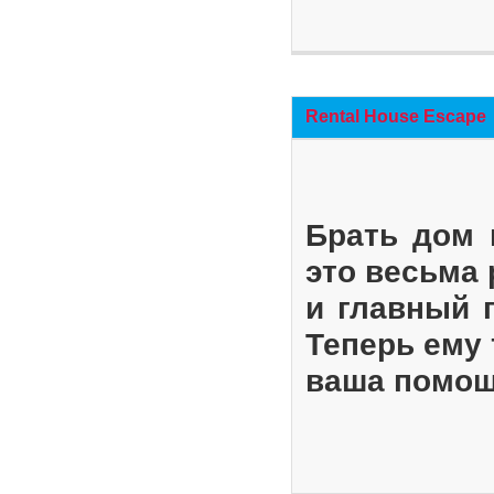
Rental House Escape
Брать дом 
это весьма
и главный 
Теперь ему 
ваша помощ