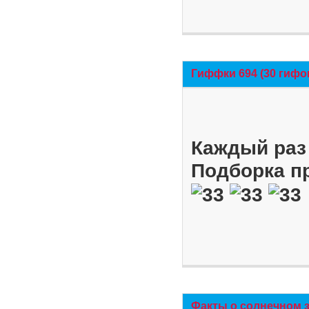
Гиффки 694 (30 гифо
Каждый раз 
Подборка п
Факты о солнечном 