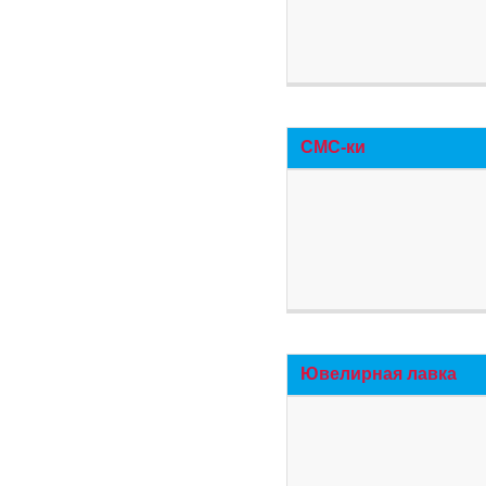
СМС-ки
Ювелирная лавка