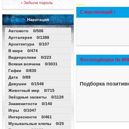
Забыли пароль
New!
С масленицей !
Навигация
Автомото 0/506
Артгалерея 0/1388
Архитектура 0/107
В мире 0/474
Видеоролики 0/223
Фотоподборка № 999 
Всякая всячина 0/3031
Гифки 0/830
Дата 0/89
Подборка позитивн
Девушки 0/1548
Животный мир 0/715
Звёздные засветы 0/1128
Знаменитости 0/140
Игры 0/1047
Интересности 0/461
Музыкальные клипы 0/25