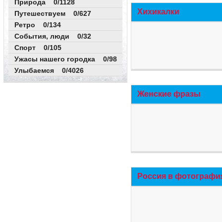
Природа 0/1128
Хихикалки
Путешествуем 0/627
Ретро 0/134
События, люди 0/32
Спорт 0/105
Ужасы нашего городка 0/98
Улыбаемся 0/4026
Женские фразы
Россия в фотографи