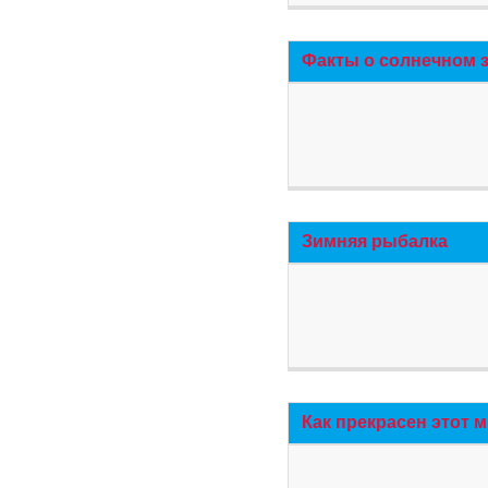
Факты о солнечном 
Зимняя рыбалка
Как прекрасен этот 