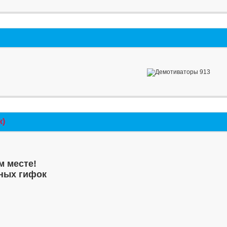
к)
м месте!
ных гифок