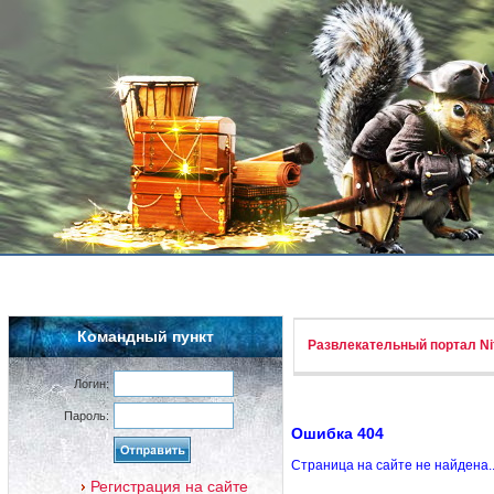
Командный пункт
Развлекательный портал Nif
Логин:
Пароль:
Ошибка 404
Страница на сайте не найдена.
Регистрация на сайте