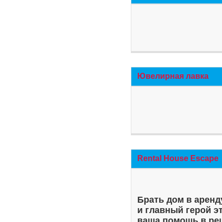
Ювелирная лавка
Rental House Escape
Брать дом в аренд
и главный герой э
ваша помощь в ре