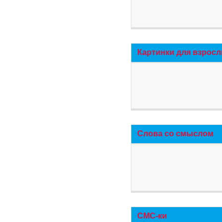
Картинки для взросл
Слова со смыслом
СМС-ки