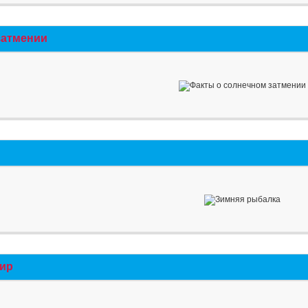
затмении
мир