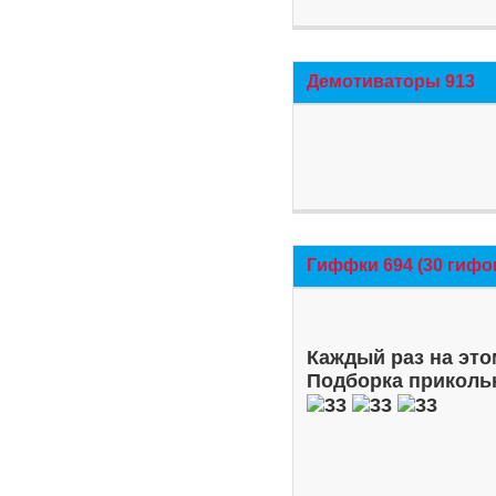
Демотиваторы 913
Гиффки 694 (30 гифо
Каждый раз на это
Подборка приколь