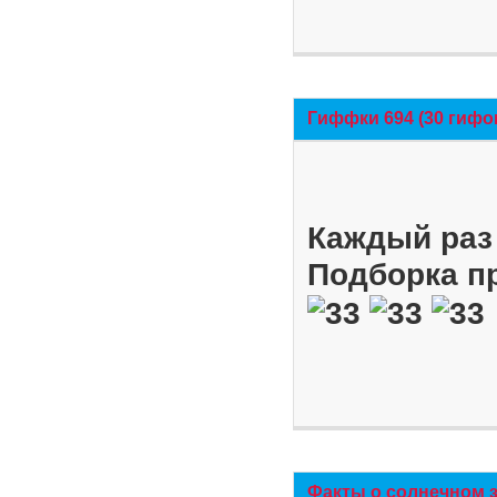
Гиффки 694 (30 гифо
Каждый раз 
Подборка п
Факты о солнечном 