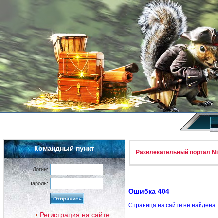
Командный пункт
Развлекательный портал Nif
Логин:
Пароль:
Ошибка 404
Страница на сайте не найдена.
Регистрация на сайте