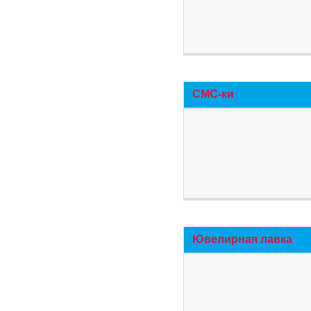
СМС-ки
Ювелирная лавка