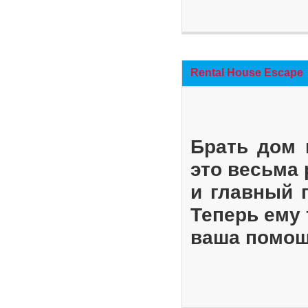
Rental House Escape
Брать дом 
это весьма
и главный 
Теперь ему 
ваша помощ