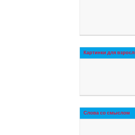
Картинки для взросл
Слова со смыслом