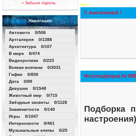
Забыли пароль
New!
С масленицей !
Навигация
Автомото 0/506
Артгалерея 0/1388
Архитектура 0/107
В мире 0/474
Видеоролики 0/223
Всякая всячина 0/3031
Гифки 0/830
Фотоподборка № 999 
Дата 0/89
Девушки 0/1548
Животный мир 0/715
Звёздные засветы 0/1128
Подборка п
Знаменитости 0/140
Игры 0/1047
настроения
Интересности 0/461
Музыкальные клипы 0/25