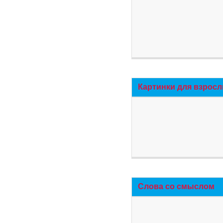
Картинки для взросл
Слова со смыслом