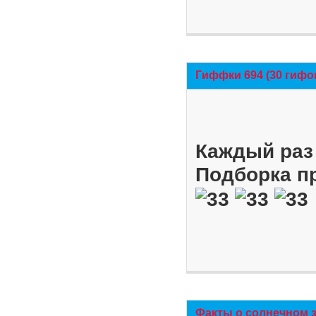
Гиффки 694 (30 гифо
Каждый раз 
Подборка п
Факты о солнечном 