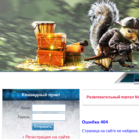
Командный пункт
Развлекательный портал Nif
Логин:
Пароль:
Ошибка 404
Страница на сайте не найдена.
Регистрация на сайте