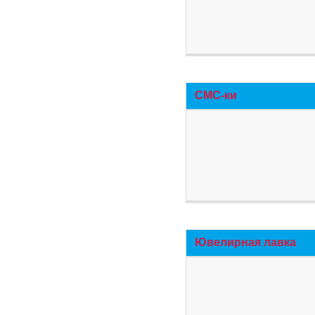
СМС-ки
Ювелирная лавка