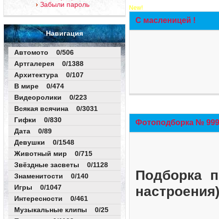
Забыли пароль
New!
С масленицей !
Навигация
Автомото 0/506
Артгалерея 0/1388
Архитектура 0/107
В мире 0/474
Видеоролики 0/223
Всякая всячина 0/3031
Гифки 0/830
Фотоподборка № 999 
Дата 0/89
Девушки 0/1548
Животный мир 0/715
Звёздные засветы 0/1128
Подборка п
Знаменитости 0/140
Игры 0/1047
настроения
Интересности 0/461
Музыкальные клипы 0/25