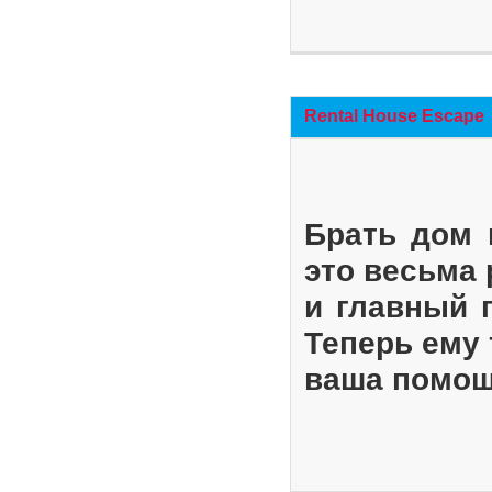
Rental House Escape
Брать дом 
это весьма
и главный 
Теперь ему 
ваша помощ