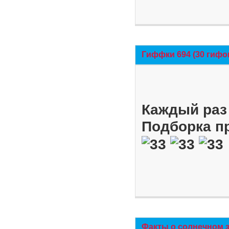
Гиффки 694 (30 гифо
Каждый раз 
Подборка п
Факты о солнечном 