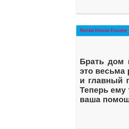
Rental House Escape
Брать дом 
это весьма
и главный 
Теперь ему 
ваша помощ