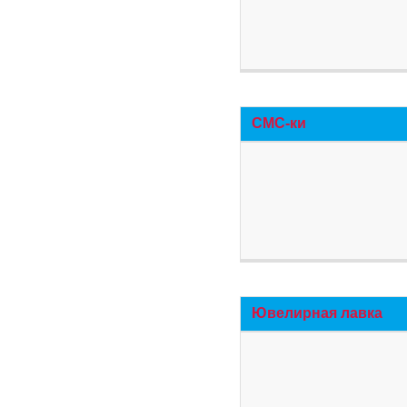
СМС-ки
Ювелирная лавка