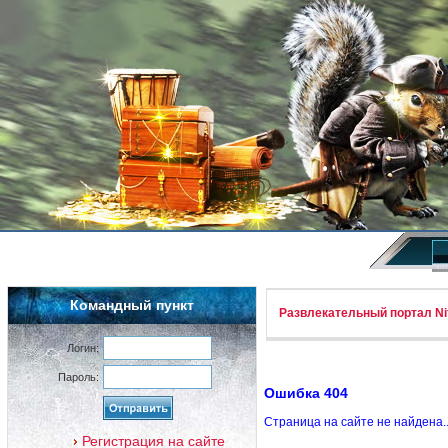
Командный пункт
Развлекательный портал Nif
Логин:
Пароль:
Ошибка 404
Страница на сайте не найдена.
Регистрация на сайте