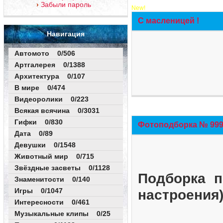
Забыли пароль
New!
С масленицей !
Навигация
Автомото 0/506
Артгалерея 0/1388
Архитектура 0/107
В мире 0/474
Видеоролики 0/223
Всякая всячина 0/3031
Гифки 0/830
Фотоподборка № 999 
Дата 0/89
Девушки 0/1548
Животный мир 0/715
Звёздные засветы 0/1128
Подборка п
Знаменитости 0/140
Игры 0/1047
настроения
Интересности 0/461
Музыкальные клипы 0/25