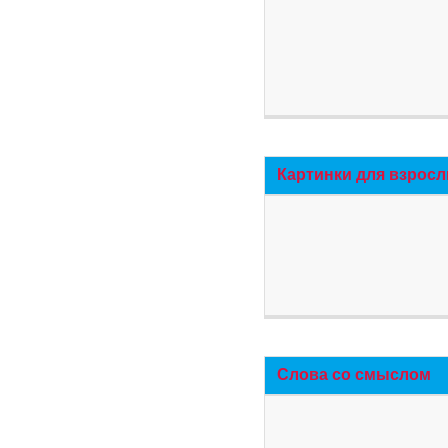
Картинки для взросл
Слова со смыслом