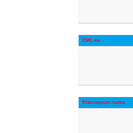
СМС-ки
Ювелирная лавка