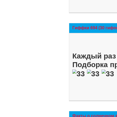
Гиффки 694 (30 гифо
Каждый раз 
Подборка п
Факты о солнечном 