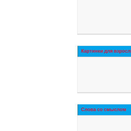
Картинки для взросл
Слова со смыслом