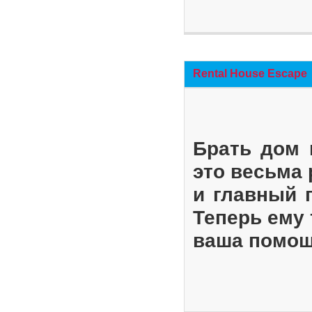
Rental House Escape
Брать дом 
это весьма
и главный 
Теперь ему 
ваша помощ