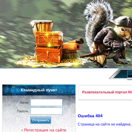
Командный пункт
Развлекательный портал Nif
Логин:
Пароль:
Ошибка 404
Страница на сайте не найдена.
Регистрация на сайте