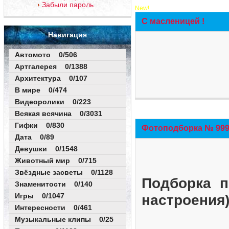
Забыли пароль
New!
С масленицей !
Навигация
Автомото 0/506
Артгалерея 0/1388
Архитектура 0/107
В мире 0/474
Видеоролики 0/223
Всякая всячина 0/3031
Гифки 0/830
Фотоподборка № 999 
Дата 0/89
Девушки 0/1548
Животный мир 0/715
Звёздные засветы 0/1128
Подборка п
Знаменитости 0/140
Игры 0/1047
настроения
Интересности 0/461
Музыкальные клипы 0/25