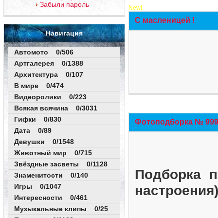
Забыли пароль
New!
С масленицей !
Навигация
Автомото 0/506
Артгалерея 0/1388
Архитектура 0/107
В мире 0/474
Видеоролики 0/223
Всякая всячина 0/3031
Гифки 0/830
Фотоподборка № 999 
Дата 0/89
Девушки 0/1548
Животный мир 0/715
Звёздные засветы 0/1128
Подборка п
Знаменитости 0/140
Игры 0/1047
настроения
Интересности 0/461
Музыкальные клипы 0/25