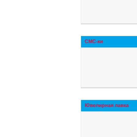
СМС-ки
Ювелирная лавка