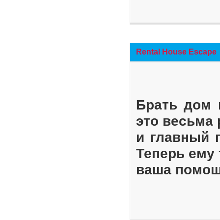
Rental House Escape
Брать дом 
это весьма
и главный 
Теперь ему 
ваша помощ