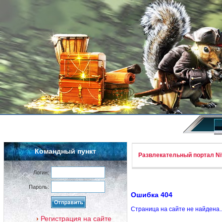
Командный пункт
Развлекательный портал Nif
Логин:
Пароль:
Ошибка 404
Страница на сайте не найдена.
Регистрация на сайте