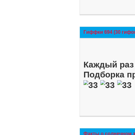
Гиффки 694 (30 гифо
Каждый раз 
Подборка п
Факты о солнечном 