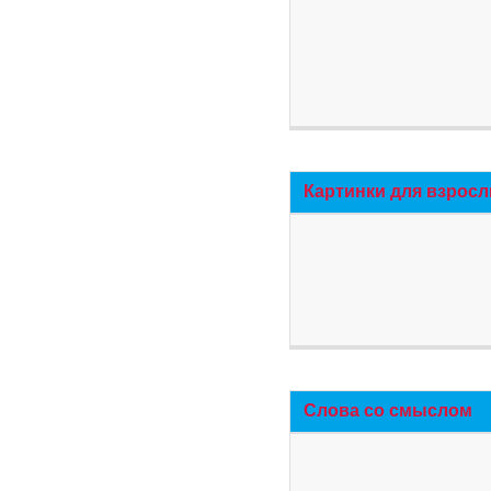
Картинки для взросл
Слова со смыслом