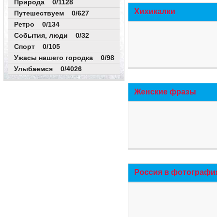
Природа 0/1128
Хихикалки
Путешествуем 0/627
Ретро 0/134
События, люди 0/32
Спорт 0/105
Ужасы нашего городка 0/98
Улыбаемся 0/4026
Женские фразы
Россия в фотографи