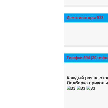
Демотиваторы 913
Гиффки 694 (30 гифо
Каждый раз на это
Подборка приколь