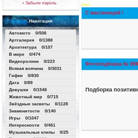
Забыли пароль
New!
С масленицей !
Навигация
Автомото 0/506
Артгалерея 0/1388
Архитектура 0/107
В мире 0/474
Видеоролики 0/223
Фотоподборка № 999 
Всякая всячина 0/3031
Гифки 0/830
Дата 0/89
Подборка позитивн
Девушки 0/1548
Животный мир 0/715
Звёздные засветы 0/1128
Знаменитости 0/140
Игры 0/1047
Интересности 0/461
Музыкальные клипы 0/25