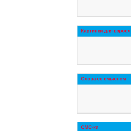
Картинки для взросл
Слова со смыслом
СМС-ки