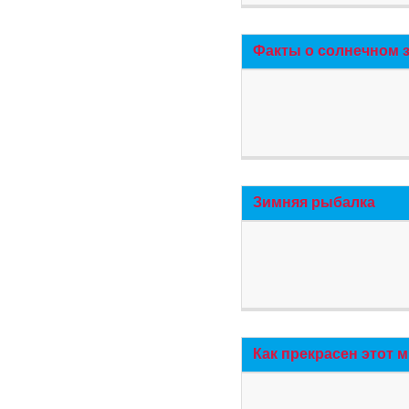
Факты о солнечном 
Зимняя рыбалка
Как прекрасен этот 