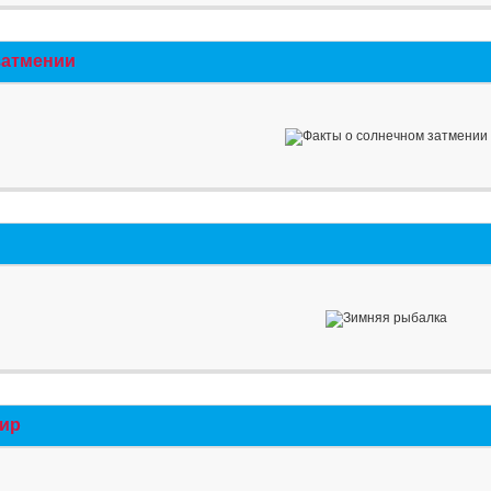
затмении
мир