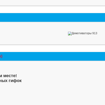
к)
м месте!
ных гифок