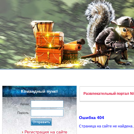
Командный пункт
Развлекательный портал Nif
Логин:
Пароль:
Ошибка 404
Страница на сайте не найдена.
Регистрация на сайте