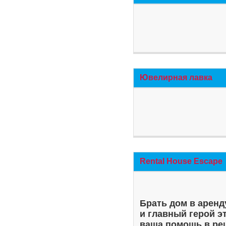
Ювелирная лавка
Rental House Escape
Брать дом в аренд
и главный герой э
ваша помощь в ре