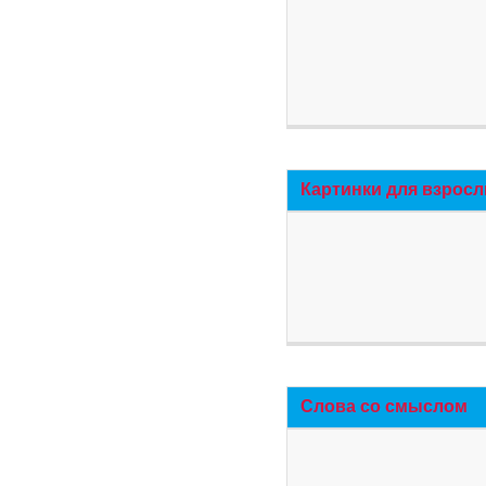
Картинки для взросл
Слова со смыслом