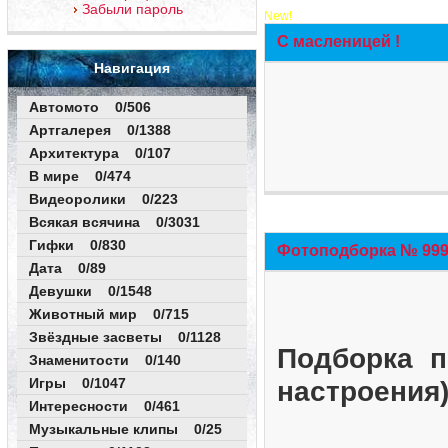
Забыли пароль
New!
С масленицей !
Навигация
Автомото 0/506
Артгалерея 0/1388
Архитектура 0/107
В мире 0/474
Видеоролики 0/223
Всякая всячина 0/3031
Гифки 0/830
Фотоподборка № 999 
Дата 0/89
Девушки 0/1548
Животный мир 0/715
Звёздные засветы 0/1128
Подборка п
Знаменитости 0/140
Игры 0/1047
настроения
Интересности 0/461
Музыкальные клипы 0/25