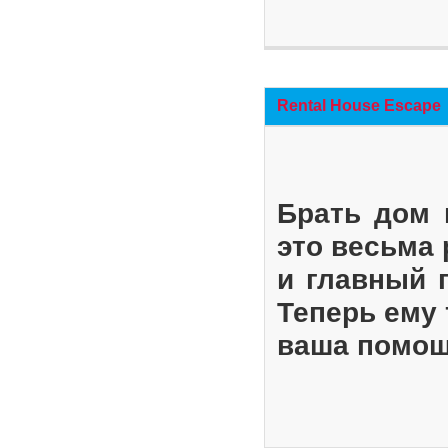
Rental House Escape
Брать дом 
это весьма
и главный 
Теперь ему 
ваша помощ