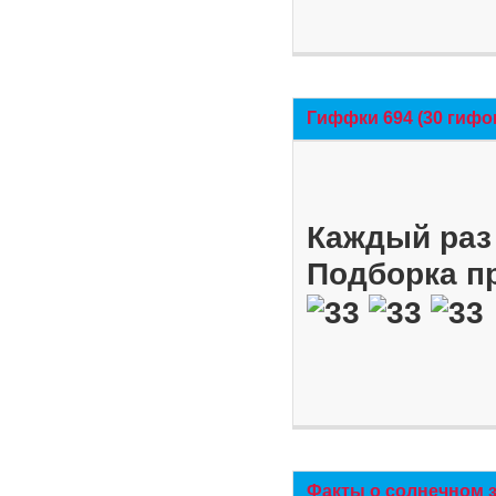
Гиффки 694 (30 гифо
Каждый раз 
Подборка п
Факты о солнечном 