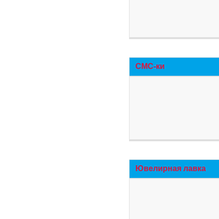
СМС-ки
Ювелирная лавка