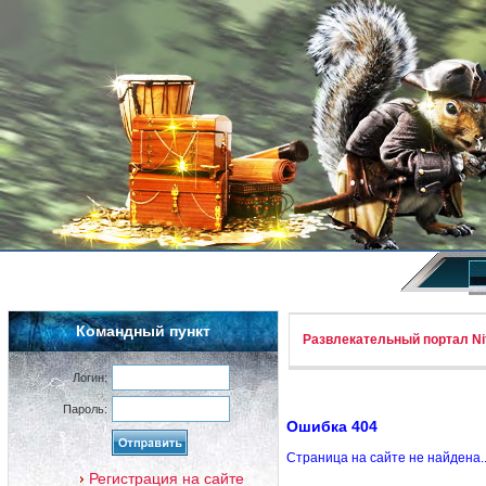
Командный пункт
Развлекательный портал Nif
Логин:
Пароль:
Ошибка 404
Страница на сайте не найдена.
Регистрация на сайте