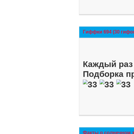
Гиффки 694 (30 гифо
Каждый раз 
Подборка п
Факты о солнечном 