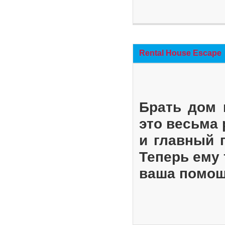
Rental House Escape
Брать дом 
это весьма
и главный 
Теперь ему 
ваша помощ