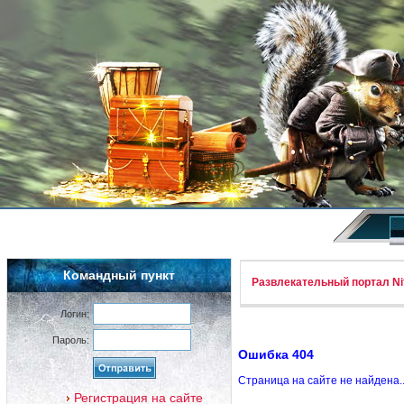
Командный пункт
Развлекательный портал Nif
Логин:
Пароль:
Ошибка 404
Страница на сайте не найдена.
Регистрация на сайте