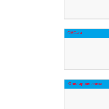
СМС-ки
Ювелирная лавка