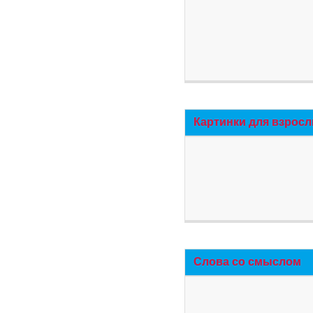
Картинки для взросл
Слова со смыслом