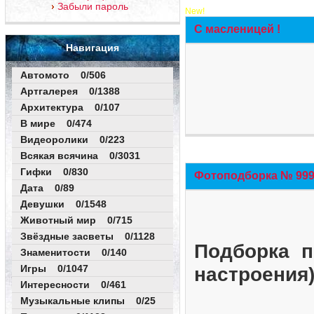
Забыли пароль
New!
С масленицей !
Навигация
Автомото 0/506
Артгалерея 0/1388
Архитектура 0/107
В мире 0/474
Видеоролики 0/223
Всякая всячина 0/3031
Гифки 0/830
Фотоподборка № 999 
Дата 0/89
Девушки 0/1548
Животный мир 0/715
Звёздные засветы 0/1128
Подборка п
Знаменитости 0/140
Игры 0/1047
настроения
Интересности 0/461
Музыкальные клипы 0/25