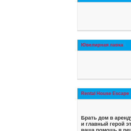
Ювелирная лавка
Rental House Escape
Брать дом в аренд
и главный герой э
ваша помощь в ре