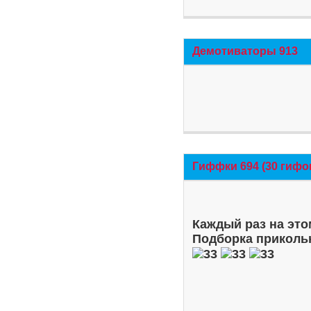
Демотиваторы 913
Гиффки 694 (30 гифо
Каждый раз на это
Подборка приколь