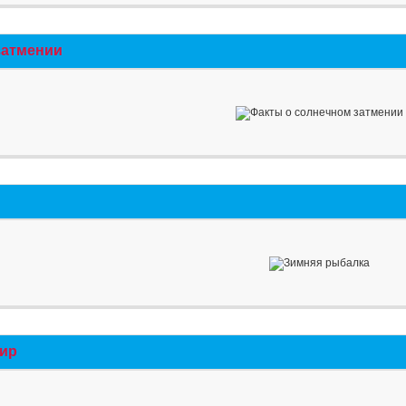
затмении
мир