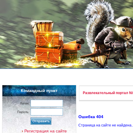
Командный пункт
Развлекательный портал Nif
Логин:
Пароль:
Ошибка 404
Страница на сайте не найдена.
Регистрация на сайте