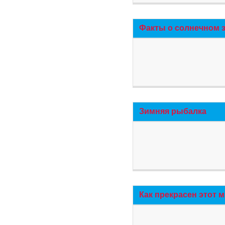
Факты о солнечном 
Зимняя рыбалка
Как прекрасен этот 