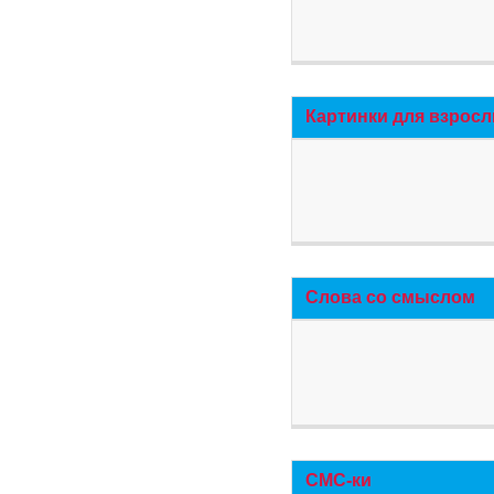
Картинки для взросл
Слова со смыслом
СМС-ки