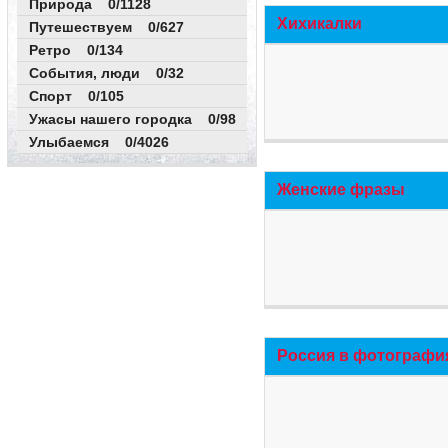
Природа 0/1128
Хихикалки
Путешествуем 0/627
Ретро 0/134
События, люди 0/32
Спорт 0/105
Ужасы нашего городка 0/98
Улыбаемся 0/4026
Женские фразы
Россия в фотографи