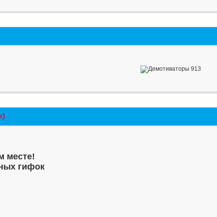
к)
м месте!
ных гифок