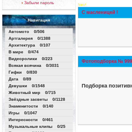
Забыли пароль
New!
С масленицей !
Навигация
Автомото 0/506
Артгалерея 0/1388
Архитектура 0/107
В мире 0/474
Видеоролики 0/223
Фотоподборка № 999 
Всякая всячина 0/3031
Гифки 0/830
Дата 0/89
Подборка позитивн
Девушки 0/1548
Животный мир 0/715
Звёздные засветы 0/1128
Знаменитости 0/140
Игры 0/1047
Интересности 0/461
Музыкальные клипы 0/25