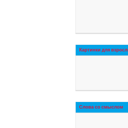
Картинки для взросл
Слова со смыслом