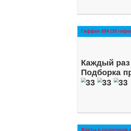
Гиффки 694 (30 гифо
Каждый раз 
Подборка п
Факты о солнечном 