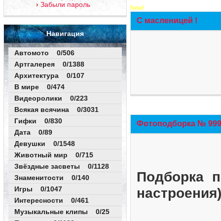
Забыли пароль
New!
С масленицей !
Навигация
Автомото 0/506
Артгалерея 0/1388
Архитектура 0/107
В мире 0/474
Видеоролики 0/223
Всякая всячина 0/3031
Гифки 0/830
Фотоподборка № 999 
Дата 0/89
Девушки 0/1548
Животный мир 0/715
Звёздные засветы 0/1128
Подборка п
Знаменитости 0/140
Игры 0/1047
настроения
Интересности 0/461
Музыкальные клипы 0/25