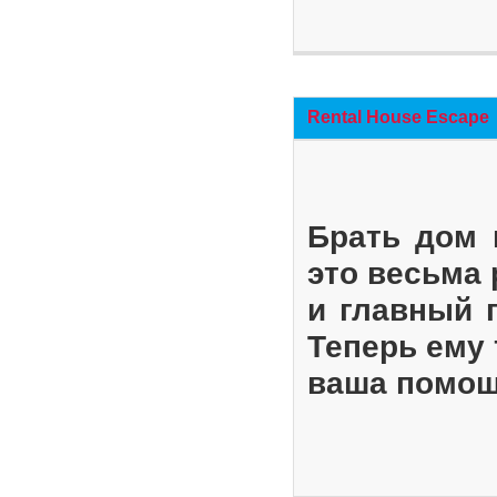
Rental House Escape
Брать дом 
это весьма
и главный 
Теперь ему 
ваша помощ