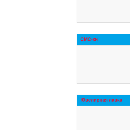
СМС-ки
Ювелирная лавка