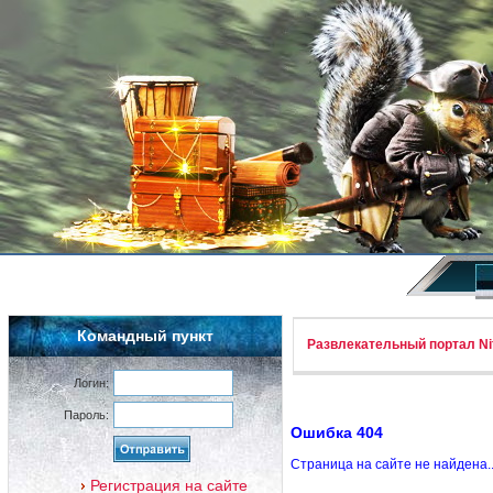
Командный пункт
Развлекательный портал Nif
Логин:
Пароль:
Ошибка 404
Страница на сайте не найдена.
Регистрация на сайте