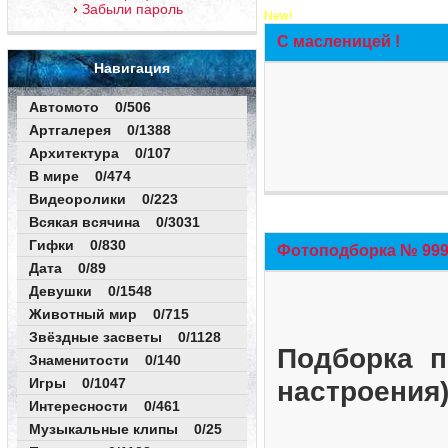
Забыли пароль
New!
С масленицей !
Навигация
Автомото 0/506
Артгалерея 0/1388
Архитектура 0/107
В мире 0/474
Видеоролики 0/223
Всякая всячина 0/3031
Гифки 0/830
Фотоподборка № 999 
Дата 0/89
Девушки 0/1548
Животный мир 0/715
Звёздные засветы 0/1128
Подборка п
Знаменитости 0/140
Игры 0/1047
настроения
Интересности 0/461
Музыкальные клипы 0/25