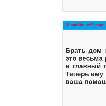
Rental House Escape
Брать дом 
это весьма
и главный 
Теперь ему 
ваша помощ