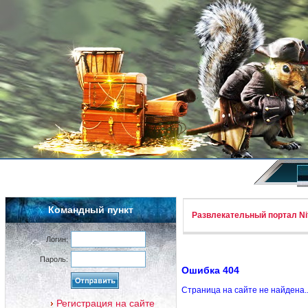
Командный пункт
Развлекательный портал Nif
Логин:
Пароль:
Ошибка 404
Страница на сайте не найдена.
Регистрация на сайте