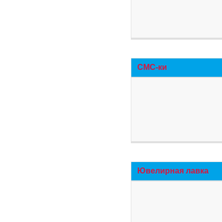
СМС-ки
Ювелирная лавка