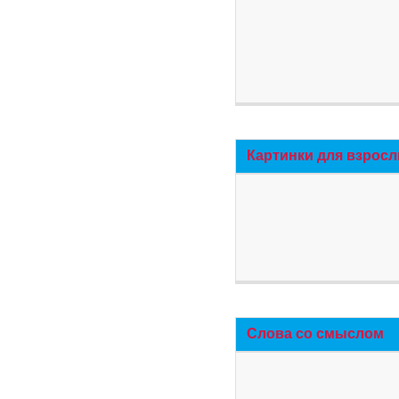
Картинки для взросл
Слова со смыслом