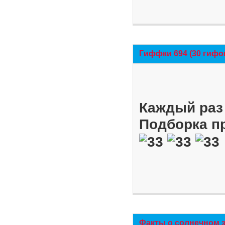
Гиффки 694 (30 гифо
Каждый раз 
Подборка п
Факты о солнечном 