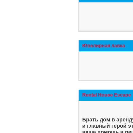
Ювелирная лавка
Rental House Escape
Брать дом в аренд
и главный герой э
ваша помощь в ре