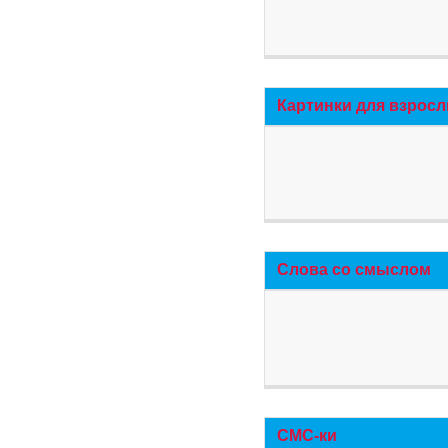
Картинки для взросл
Слова со смыслом
СМС-ки