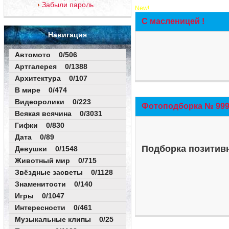
Забыли пароль
New!
С масленицей !
Навигация
Автомото 0/506
Артгалерея 0/1388
Архитектура 0/107
В мире 0/474
Видеоролики 0/223
Фотоподборка № 999 
Всякая всячина 0/3031
Гифки 0/830
Дата 0/89
Подборка позитивн
Девушки 0/1548
Животный мир 0/715
Звёздные засветы 0/1128
Знаменитости 0/140
Игры 0/1047
Интересности 0/461
Музыкальные клипы 0/25