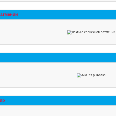
затмении
мир