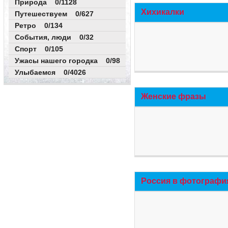
Природа 0/1128
Хихикалки
Путешествуем 0/627
Ретро 0/134
События, люди 0/32
Спорт 0/105
Ужасы нашего городка 0/98
Улыбаемся 0/4026
Женские фразы
Россия в фотографи