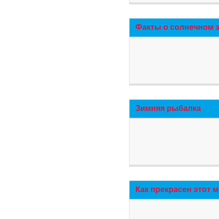
Факты о солнечном 
Зимняя рыбалка
Как прекрасен этот 