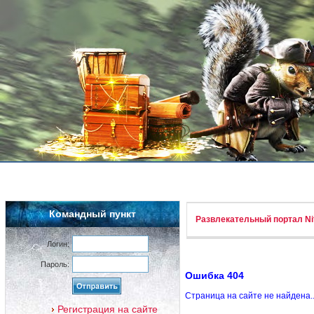
Командный пункт
Развлекательный портал Nif
Логин:
Пароль:
Ошибка 404
Страница на сайте не найдена.
Регистрация на сайте