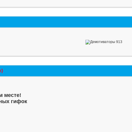
к)
м месте!
ных гифок