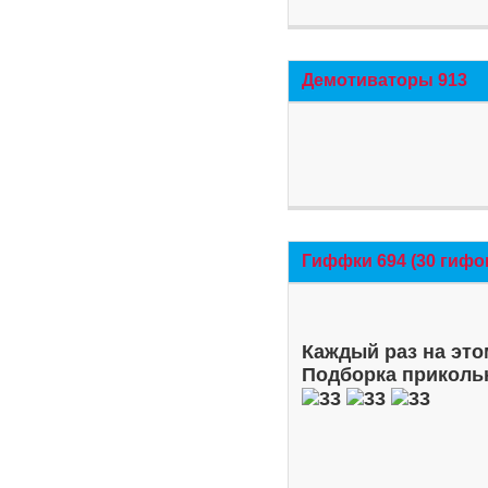
Демотиваторы 913
Гиффки 694 (30 гифо
Каждый раз на это
Подборка приколь