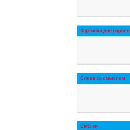
Картинки для взросл
Слова со смыслом
СМС-ки