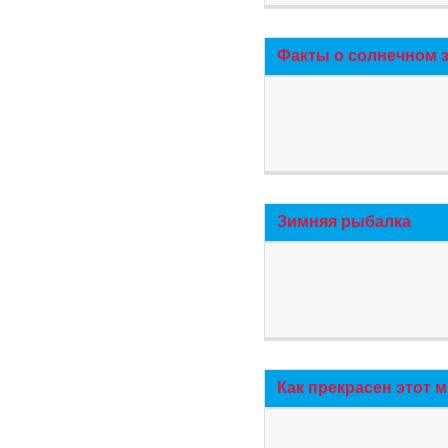
Факты о солнечном 
Зимняя рыбалка
Как прекрасен этот 