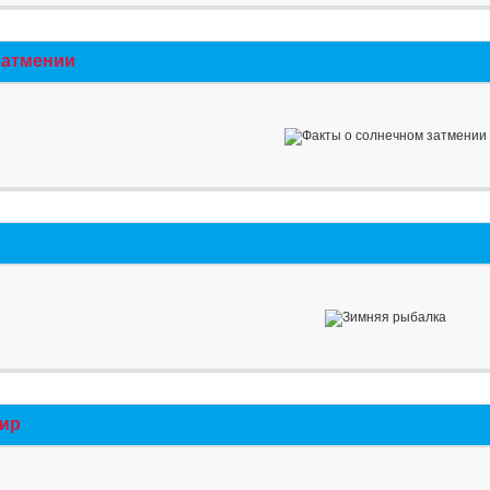
затмении
мир