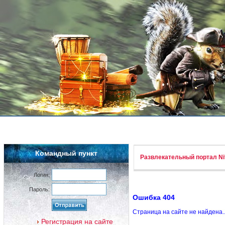
Командный пункт
Развлекательный портал Nif
Логин:
Пароль:
Ошибка 404
Страница на сайте не найдена.
Регистрация на сайте