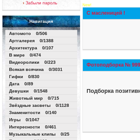
Забыли пароль
New!
С масленицей !
Навигация
Автомото 0/506
Артгалерея 0/1388
Архитектура 0/107
В мире 0/474
Видеоролики 0/223
Фотоподборка № 999 
Всякая всячина 0/3031
Гифки 0/830
Дата 0/89
Подборка позитивн
Девушки 0/1548
Животный мир 0/715
Звёздные засветы 0/1128
Знаменитости 0/140
Игры 0/1047
Интересности 0/461
Музыкальные клипы 0/25