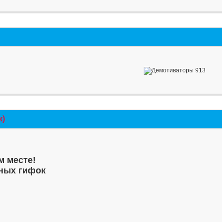
к)
м месте!
ных гифок