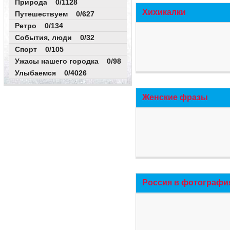
Природа 0/1128
Хихикалки
Путешествуем 0/627
Ретро 0/134
События, люди 0/32
Спорт 0/105
Ужасы нашего городка 0/98
Улыбаемся 0/4026
Женские фразы
Россия в фотографи