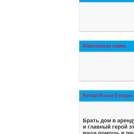
Ювелирная лавка
Rental House Escape
Брать дом в аренд
и главный герой э
ваша помощь в ре