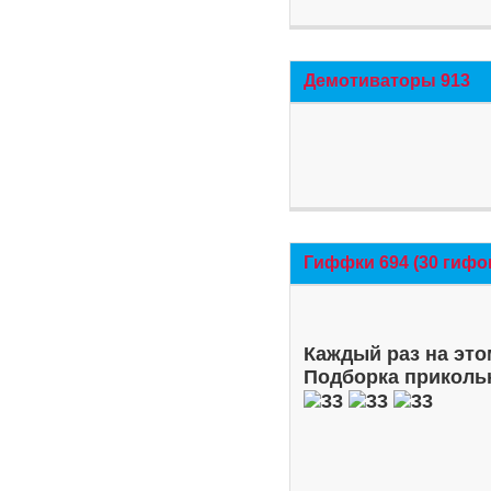
Демотиваторы 913
Гиффки 694 (30 гифо
Каждый раз на это
Подборка приколь