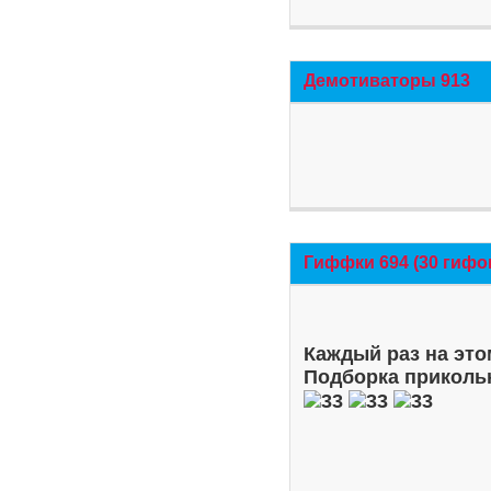
Демотиваторы 913
Гиффки 694 (30 гифо
Каждый раз на это
Подборка приколь