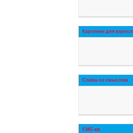
Картинки для взросл
Слова со смыслом
СМС-ки