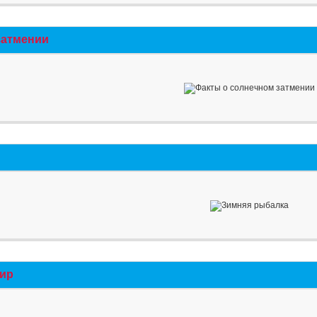
затмении
мир