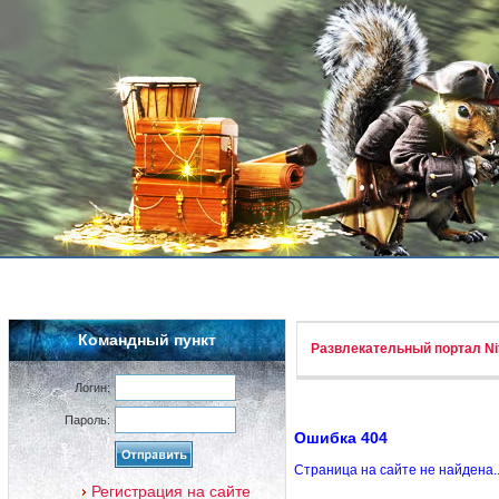
Командный пункт
Развлекательный портал Nif
Логин:
Пароль:
Ошибка 404
Страница на сайте не найдена.
Регистрация на сайте