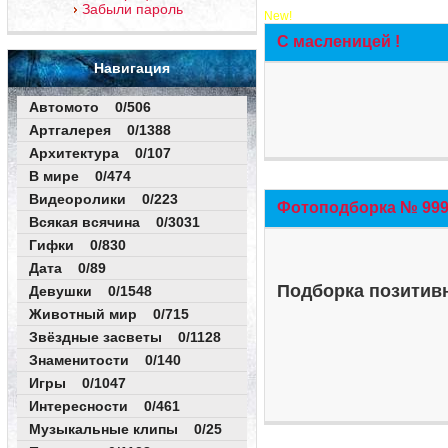
Забыли пароль
New!
С масленицей !
Навигация
Автомото 0/506
Артгалерея 0/1388
Архитектура 0/107
В мире 0/474
Видеоролики 0/223
Фотоподборка № 999 
Всякая всячина 0/3031
Гифки 0/830
Дата 0/89
Подборка позитивн
Девушки 0/1548
Животный мир 0/715
Звёздные засветы 0/1128
Знаменитости 0/140
Игры 0/1047
Интересности 0/461
Музыкальные клипы 0/25