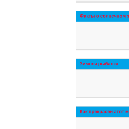
Факты о солнечном 
Зимняя рыбалка
Как прекрасен этот 