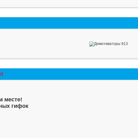
к)
м месте!
ных гифок