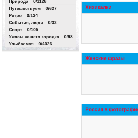
Природа 0/1128
Хихикалки
Путешествуем 0/627
Ретро 0/134
События, люди 0/32
Спорт 0/105
Ужасы нашего городка 0/98
Улыбаемся 0/4026
Женские фразы
Россия в фотографи