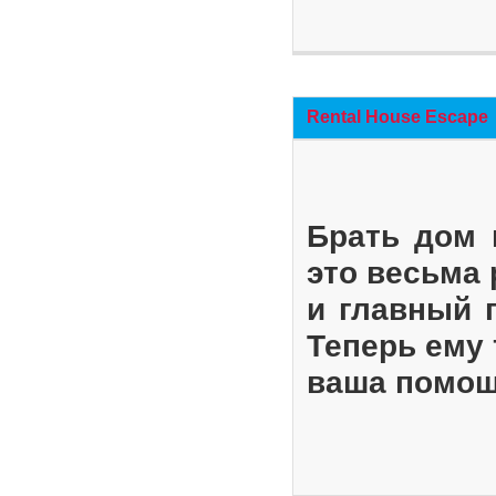
Rental House Escape
Брать дом 
это весьма
и главный 
Теперь ему 
ваша помощ