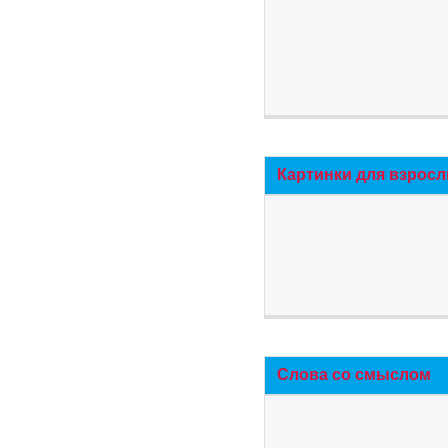
Картинки для взросл
Слова со смыслом