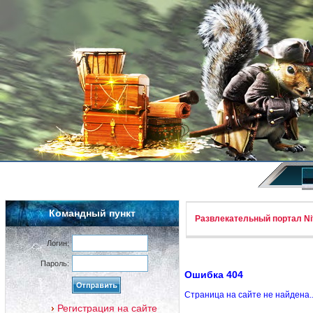
Командный пункт
Развлекательный портал Nif
Логин:
Пароль:
Ошибка 404
Страница на сайте не найдена.
Регистрация на сайте