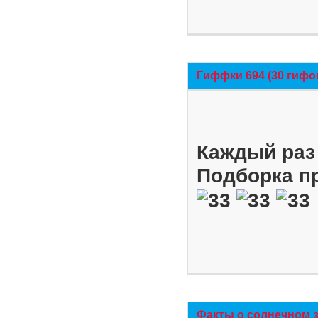
Гиффки 694 (30 гифо
Каждый раз 
Подборка п
Факты о солнечном 