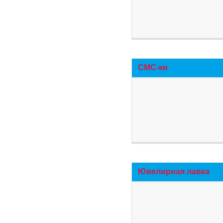
СМС-ки
Ювелирная лавка