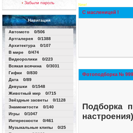
Забыли пароль
New!
С масленицей !
Навигация
Автомото 0/506
Артгалерея 0/1388
Архитектура 0/107
В мире 0/474
Видеоролики 0/223
Всякая всячина 0/3031
Гифки 0/830
Фотоподборка № 999 
Дата 0/89
Девушки 0/1548
Животный мир 0/715
Звёздные засветы 0/1128
Подборка п
Знаменитости 0/140
Игры 0/1047
настроения
Интересности 0/461
Музыкальные клипы 0/25