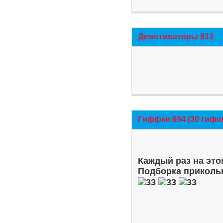
Демотиваторы 913
Гиффки 694 (30 гифо
Каждый раз на это
Подборка приколь