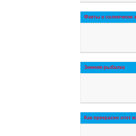
Факты о солнечном 
Зимняя рыбалка
Как прекрасен этот 