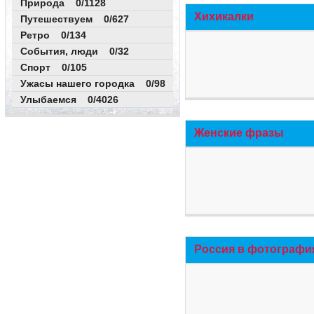
Природа 0/1128
Хихикалки
Путешествуем 0/627
Ретро 0/134
События, люди 0/32
Спорт 0/105
Ужасы нашего городка 0/98
Улыбаемся 0/4026
Женские фразы
Россия в фотографи