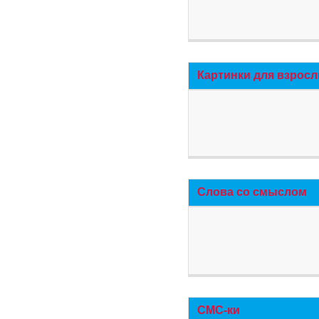
Картинки для взросл
Слова со смыслом
СМС-ки