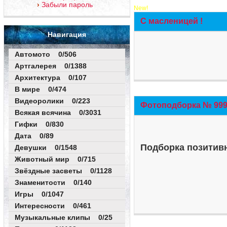
Забыли пароль
New!
С масленицей !
Навигация
Автомото 0/506
Артгалерея 0/1388
Архитектура 0/107
В мире 0/474
Видеоролики 0/223
Фотоподборка № 999 
Всякая всячина 0/3031
Гифки 0/830
Дата 0/89
Подборка позитивн
Девушки 0/1548
Животный мир 0/715
Звёздные засветы 0/1128
Знаменитости 0/140
Игры 0/1047
Интересности 0/461
Музыкальные клипы 0/25