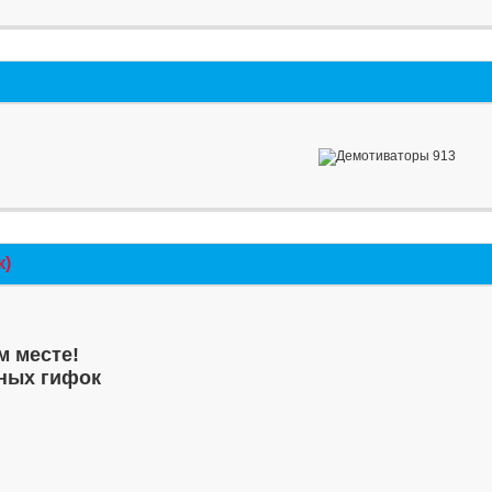
к)
м месте!
ных гифок