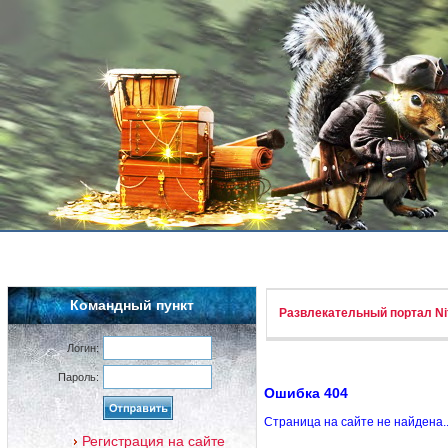
Командный пункт
Развлекательный портал Nif
Логин:
Пароль:
Ошибка 404
Страница на сайте не найдена.
Регистрация на сайте