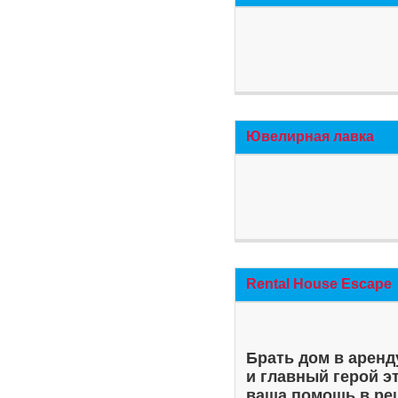
Ювелирная лавка
Rental House Escape
Брать дом в аренд
и главный герой э
ваша помощь в ре