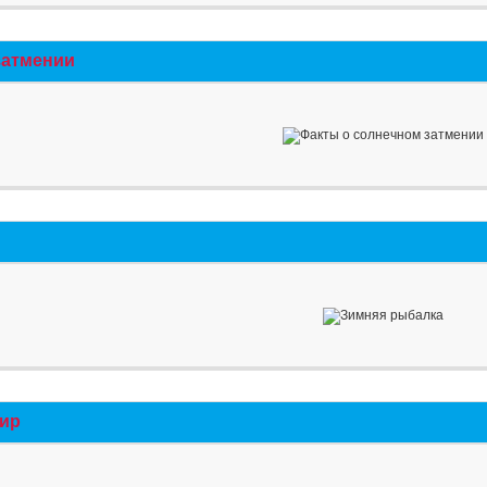
затмении
мир