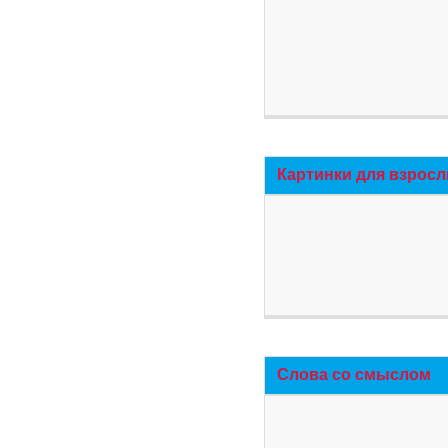
Картинки для взросл
Слова со смыслом