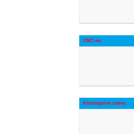
СМС-ки
Ювелирная лавка