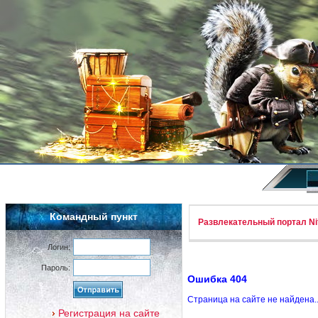
Командный пункт
Развлекательный портал Nif
Логин:
Пароль:
Ошибка 404
Страница на сайте не найдена.
Регистрация на сайте