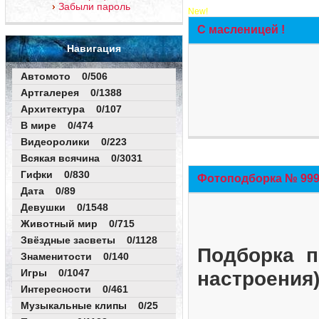
Забыли пароль
New!
С масленицей !
Навигация
Автомото 0/506
Артгалерея 0/1388
Архитектура 0/107
В мире 0/474
Видеоролики 0/223
Всякая всячина 0/3031
Гифки 0/830
Фотоподборка № 999 
Дата 0/89
Девушки 0/1548
Животный мир 0/715
Звёздные засветы 0/1128
Подборка п
Знаменитости 0/140
Игры 0/1047
настроения
Интересности 0/461
Музыкальные клипы 0/25