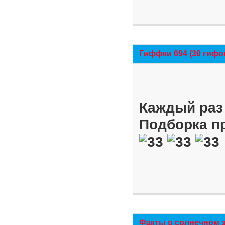
Гиффки 694 (30 гифо
Каждый раз 
Подборка п
Факты о солнечном 