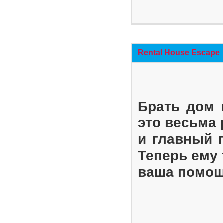
Rental House Escape
Брать дом 
это весьма
и главный 
Теперь ему 
ваша помощ